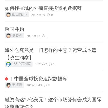
如何找省域的外商直接投资的数据呀
山山而川z
2022-9-30
0
跨国并购
慕容呀
2022-9-13
1
海外仓究竟是一门怎样的生意？运营成本篇
【晓生洞察】
18819070457
2022-8-2
1
中国全球投资追踪数据库
|
王衡啊
2019-12-13
8
融资高达22亿美元！这个市场缘何会成为国际
物流新蓝海？