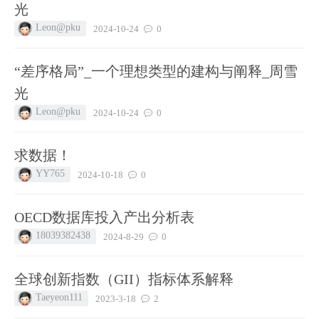
光
Leon@pku
2024-10-24
0
“差序格局”_一个理想类型的建构与阐释_周雪
光
Leon@pku
2024-10-24
0
求数据！
YY765
2024-10-18
0
OECD数据库投入产出分析表
18039382438
2024-8-29
0
全球创新指数（GII）指标体系解释
Taeyeon111
2023-3-18
2