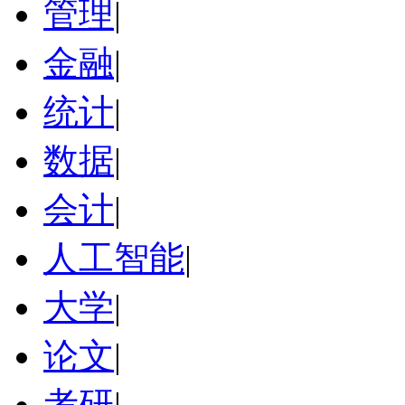
管理
|
金融
|
统计
|
数据
|
会计
|
人工智能
|
大学
|
论文
|
考研
|