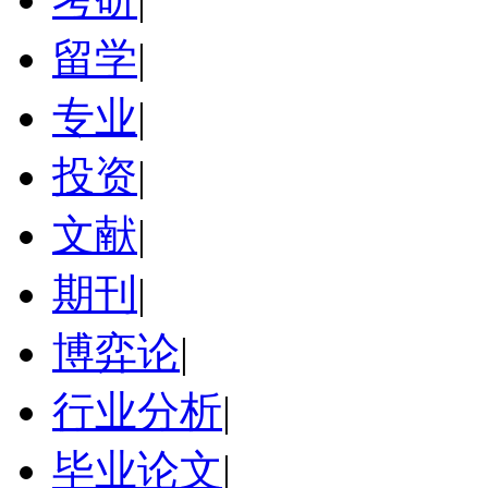
留学
|
专业
|
投资
|
文献
|
期刊
|
博弈论
|
行业分析
|
毕业论文
|