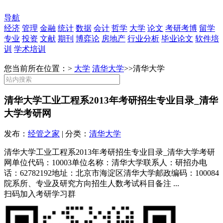
导航
经济
管理
金融
统计
数据
会计
哲学
大学
论文
考研考博
留学
专业
投资
文献
期刊
博弈论
房地产
行业分析
毕业论文
软件培
训
学术培训
您当前所在位置：>
大学
清华大学
>>
清华大学
清华大学工业工程系2013年考研招生专业目录_清华
大学考研网
发布：
经管之家
| 分类：
清华大学
清华大学工业工程系2013年考研招生专业目录_清华大学考研
网单位代码：10003单位名称：清华大学联系人：研招办电
话：62782192地址：北京市海淀区清华大学邮政编码：100084
院系所、专业及研究方向招生人数考试科目备注 ...
扫码加入考研学习群