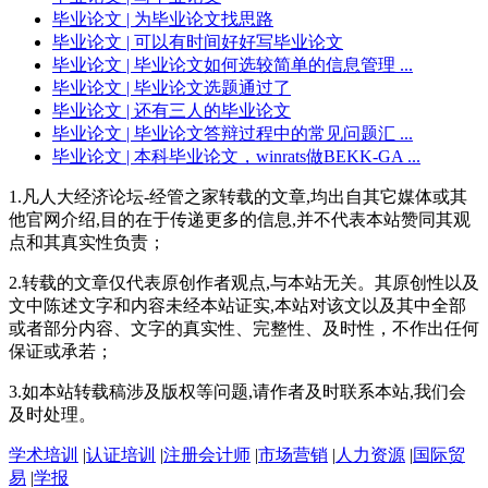
毕业论文
| 为毕业论文找思路
毕业论文
| 可以有时间好好写毕业论文
毕业论文
| 毕业论文如何选较简单的信息管理 ...
毕业论文
| 毕业论文选题通过了
毕业论文
| 还有三人的毕业论文
毕业论文
| 毕业论文答辩过程中的常见问题汇 ...
毕业论文
| 本科毕业论文，winrats做BEKK-GA ...
1.凡人大经济论坛-经管之家转载的文章,均出自其它媒体或其
他官网介绍,目的在于传递更多的信息,并不代表本站赞同其观
点和其真实性负责；
2.转载的文章仅代表原创作者观点,与本站无关。其原创性以及
文中陈述文字和内容未经本站证实,本站对该文以及其中全部
或者部分内容、文字的真实性、完整性、及时性，不作出任何
保证或承若；
3.如本站转载稿涉及版权等问题,请作者及时联系本站,我们会
及时处理。
学术培训
|
认证培训
|
注册会计师
|
市场营销
|
人力资源
|
国际贸
易
|
学报