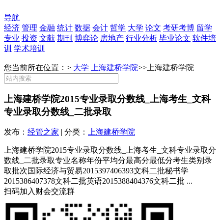
导航
经济
管理
金融
统计
数据
会计
哲学
大学
论文
考研考博
留学
专业
投资
文献
期刊
博弈论
房地产
行业分析
毕业论文
软件培
训
学术培训
您当前所在位置：>
大学
上海建桥学院
>>
上海建桥学院
上海建桥学院2015专业录取分数线_上海考生_文科
专业录取分数线_二批录取
发布：
经管之家
| 分类：
上海建桥学院
上海建桥学院2015专业录取分数线_上海考生_文科专业录取分
数线_二批录取专业名称年份平均分最高分最低分考生类别录
取批次国际经济与贸易2015397406393文科二批秘书学
2015386407378文科二批英语2015388404376文科二批 ...
扫码加入财会交流群