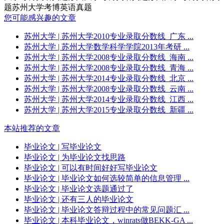
题苏州大学考博英语真题
您可能感兴趣的文章
苏州大学
| 苏州大学2010专业录取分数线_广东 ...
苏州大学
| 苏州大学数学科学学院2013年考研 ...
苏州大学
| 苏州大学2008专业录取分数线_海南 ...
苏州大学
| 苏州大学2008专业录取分数线_青海 ...
苏州大学
| 苏州大学2014专业录取分数线_北京 ...
苏州大学
| 苏州大学2008专业录取分数线_云南 ...
苏州大学
| 苏州大学2014专业录取分数线_江西 ...
苏州大学
| 苏州大学2015专业录取分数线_新疆 ...
本站推荐的文章
毕业论文
| 写毕业论文
毕业论文
| 为毕业论文找思路
毕业论文
| 可以有时间好好写毕业论文
毕业论文
| 毕业论文如何选较简单的信息管理 ...
毕业论文
| 毕业论文选题通过了
毕业论文
| 还有三人的毕业论文
毕业论文
| 毕业论文答辩过程中的常见问题汇 ...
毕业论文
| 本科毕业论文，winrats做BEKK-GA ...