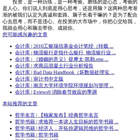
投资，是一种历练，是一种考验。磨练的是心态，考验的
是人心。你们说人到底是用心思考，还是用脑？这两种思考渐
渐的被我们认定为真诚和套路。脑子长着干嘛的？是为了配合
心去思考，而不是违心。在投资的大市场中，你把心交给我，
我就会用心和脑去带你、成就你。
您可能感兴趣的文章
会计库
| 2010工银瑞信基金会计笔经（转载 ...
会计库
| 物流银行是指什么银行_物流银行业 ...
会计库
| 《婚姻的意义》提摩太·凯勒.epu ...
会计库
| 求商品混凝土行业分析报告
会计库
| Bad Data Handbook（坏数据处理实 ...
会计库
| 审计书中文版
会计库
| 南京大学环境学院环境规划与管理 ...
会计库
| Eviews9 消除春节效应的季调
本站推荐的文章
哲学名言
| 【独家发布】经典哲学名言
哲学书籍
| 求推荐一本讲人生目标的哲学书籍 ...
哲学书籍
| 经济人，开拓你逻辑思维的哲学书 ...
哲学书籍
| 哲学书籍