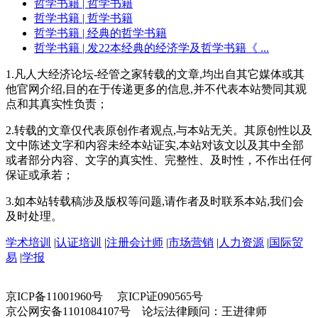
哲学书籍
| 哲学书籍
哲学书籍
| 哲学书籍
哲学书籍
| 经典的哲学书籍
哲学书籍
| 发22本经典的经济学及哲学书籍《 ...
1.凡人大经济论坛-经管之家转载的文章,均出自其它媒体或其
他官网介绍,目的在于传递更多的信息,并不代表本站赞同其观
点和其真实性负责；
2.转载的文章仅代表原创作者观点,与本站无关。其原创性以及
文中陈述文字和内容未经本站证实,本站对该文以及其中全部
或者部分内容、文字的真实性、完整性、及时性，不作出任何
保证或承若；
3.如本站转载稿涉及版权等问题,请作者及时联系本站,我们会
及时处理。
学术培训
|
认证培训
|
注册会计师
|
市场营销
|
人力资源
|
国际贸
易
|
学报
京ICP备11001960号 京ICP证090565号
京公网安备1101084107号 论坛法律顾问：王进律师