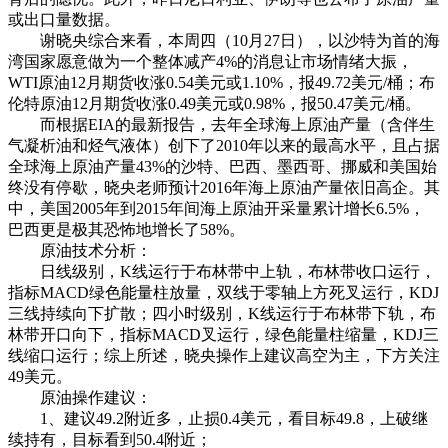
或出口量数据。
谢晓央综合来看，本周四（10月27日），以沙特为首的海
湾国家愿意做为一个整体减产4%的消息让市场情绪大振，
WTI原油12月期货收涨0.54美元或1.10%，报49.72美元/桶；布
伦特原油12月期货收涨0.49美元或0.98%，报50.47美元/桶。
而根据EIA的最新报告，去年全球海上原油产量（含伴生
气凝析油和烃气液体）创下了2010年以来的最高水平，且占据
全球海上原油产量43%的沙特、巴西、墨西哥、挪威和美国始
终没有停歇，晓央老师预计2016年海上原油产量依旧高企。其
中，美国2005年到2015年间海上原油开采量累计增长6.5%，
巴西更是极其恐怖地增长了58%。
原油技术分析：
日线级别，K线运行于布林带中上轨，布林带收口运行，
指标MACD绿色能量柱放量，双线于零轴上方死叉运行，KDJ
三线持续向下扩散；四小时级别，K线运行于布林带下轨，布
林带开口向下，指标MACD叉运行，绿色能量柱缩量，KDJ三
线缩口运行；综上所述，晓央操作上建议高空为主，下方关注
49美元。
原油操作建议：
1、建议49.2附近多，止损0.4美元，看目标49.8，上破继
续持有，目标看到50.4附近；