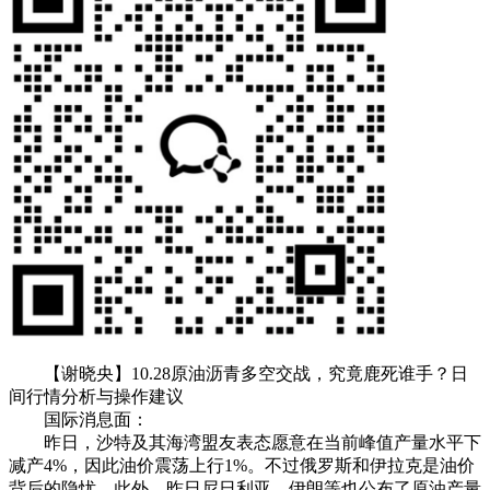
【谢晓央】10.28原油沥青多空交战，究竟鹿死谁手？日
间行情分析与操作建议
国际消息面：
昨日，沙特及其海湾盟友表态愿意在当前峰值产量水平下
减产4%，因此油价震荡上行1%。不过俄罗斯和伊拉克是油价
背后的隐忧。此外，昨日尼日利亚、伊朗等也公布了原油产量