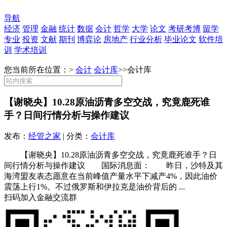
导航
经济
管理
金融
统计
数据
会计
哲学
大学
论文
考研考博
留学
专业
投资
文献
期刊
博弈论
房地产
行业分析
毕业论文
软件培
训
学术培训
您当前所在位置：>
会计
会计库
>>
会计库
【谢晓央】10.28原油沥青多空交战，究竟鹿死谁
手？日间行情分析与操作建议
发布：
经管之家
| 分类：
会计库
【谢晓央】10.28原油沥青多空交战，究竟鹿死谁手？日
间行情分析与操作建议 国际消息面： 昨日，沙特及其
海湾盟友表态愿意在当前峰值产量水平下减产4%，因此油价
震荡上行1%。不过俄罗斯和伊拉克是油价背后的 ...
扫码加入金融交流群