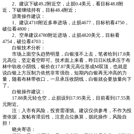
2、建议下破49.2附近空，止损0.4美元，看目标48.8附
近，下破继续持有，目标48.4附近；
沥青操作建议：
1、建议4710附近多单进场，止损4677，目标初看4750，
破位看4800；
2、空单建议4780附近进场，止损4820美元，目标看
4754，破位看4703；
白银技术分析：
市场上面空头趋势明显，白银涨不上去，笔者给到17.8美
元高位，坚定看空即可。技术面上来看，昨日日K线承压于布
林中轨收小阴线，银价在17.87美元高位形成M双顶，也就是
说白银上方压制力依然非常强劲，短期内白银再无冲高的力
量，随着布林带收口，一旦承压收阴线，白银就会要放量向下
了。
白银操作建议：
17.88美元轻仓空，止损设到17.95美元，目前看到17.55美
元附近。
注：入市有风险，投资需谨慎。建议仅供参考，不作为投
资依据，发帖有滞后性，注意点位换算，据此操作，风险自
担！
晓央寄语：