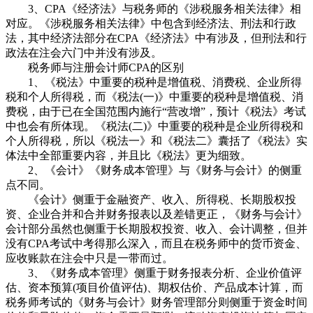
3、CPA《经济法》与税务师的《涉税服务相关法律》相
对应。《涉税服务相关法律》中包含到经济法、刑法和行政
法，其中经济法部分在CPA《经济法》中有涉及，但刑法和行
政法在注会六门中并没有涉及。
税务师与注册会计师CPA的区别
1、《税法》中重要的税种是增值税、消费税、企业所得
税和个人所得税，而《税法(一)》中重要的税种是增值税、消
费税，由于已在全国范围内施行“营改增”，预计《税法》考试
中也会有所体现。《税法(二)》中重要的税种是企业所得税和
个人所得税，所以《税法一》和《税法二》囊括了《税法》实
体法中全部重要内容，并且比《税法》更为细致。
2、《会计》《财务成本管理》与《财务与会计》的侧重
点不同。
《会计》侧重于金融资产、收入、所得税、长期股权投
资、企业合并和合并财务报表以及差错更正，《财务与会计》
会计部分虽然也侧重于长期股权投资、收入、会计调整，但并
没有CPA考试中考得那么深入，而且在税务师中的货币资金、
应收账款在注会中只是一带而过。
3、《财务成本管理》侧重于财务报表分析、企业价值评
估、资本预算(项目价值评估)、期权估价、产品成本计算，而
税务师考试的《财务与会计》财务管理部分则侧重于资金时间