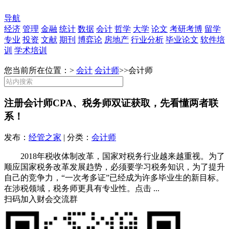
导航
经济
管理
金融
统计
数据
会计
哲学
大学
论文
考研考博
留学
专业
投资
文献
期刊
博弈论
房地产
行业分析
毕业论文
软件培
训
学术培训
您当前所在位置：>
会计
会计师
>>
会计师
注册会计师CPA、税务师双证获取，先看懂两者联
系！
发布：
经管之家
| 分类：
会计师
2018年税收体制改革，国家对税务行业越来越重视。为了
顺应国家税务改革发展趋势，必须要学习税务知识，为了提升
自己的竞争力，“一次考多证”已经成为许多毕业生的新目标。
在涉税领域，税务师更具有专业性。点击 ...
扫码加入财会交流群