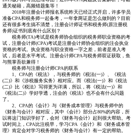
通关秘籍，高频错题集等！
2018年注册会计师报名系统昨天已经正式开启，许多学员
准备CPA和税务师一起备考，一年拿两证是怎么做到的？目前
还有很多考生搞不清楚，注册会计师证书和税务师(原注册税
务师)证书到底有什么区别？
税务师(TA)考试是税务师协会组织的税务师职业资格的考
试，注册会计师(CPA)考试是注册会计师协会组织的注会执业
资格的考试。执业资格与职业资格一字之差，前者是准入考
试，后者是水平考试。注册会计师CPA与税务师双证获取，鱼
与熊掌吾欲兼得！
税务师与注册会计师CPA的联系
1、CPA的《税法》，与税务师的《税法(一)》、《税法
(二)》和《涉税服务实务》相对应。而《税法(一)》和《税法
(二)》比《税法》写得更为详满，所以，将《税法(一)》和
《税法(二)》学好学透，注会的《税法》也不会有什么问题
了。
2、CPA的《会计》与《财务成本管理》与税务师中的
《财务与会计》相对应，其中《会计》部分占80%的内容，所
以将这门知识学好了，会对《财务与会计》起到很大帮助。考
试时间上，CPA比注税早，学习CPA《会计》和《财务成本管
理》肯定会对学习税务师的《财务与会计》有一定的帮助。