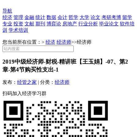
导航
经济
管理
金融
统计
数据
会计
哲学
大学
论文
考研考博
留学
专业
投资
文献
期刊
博弈论
房地产
行业分析
毕业论文
软件培
训
学术培训
您当前所在位置：>
经济
经济师
>>
经济师
2019中级经济师-财税-精讲班【王玉娟】-07、第2
章-第4节购买性支出-1
发布：
经管之家
| 分类：
经济师
扫码加入经济学习群