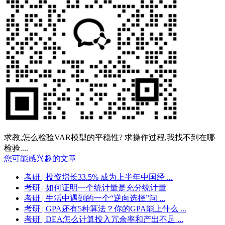
求教,怎么检验VAR模型的平稳性? 求操作过程,我找不到在哪
检验....
您可能感兴趣的文章
考研
| 投资增长33.5% 成为上半年中国经 ...
考研
| 如何证明一个统计量是充分统计量
考研
| 生活中遇到的一个“逆向选择”问 ...
考研
| GPA还有5种算法？你的GPA能上什么 ...
考研
| DEA怎么计算投入冗余率和产出不足 ...