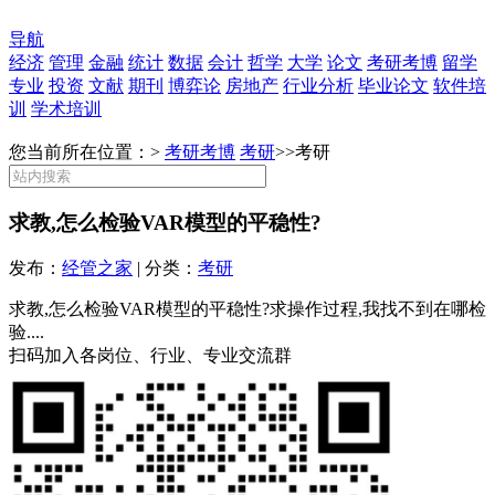
导航
经济
管理
金融
统计
数据
会计
哲学
大学
论文
考研考博
留学
专业
投资
文献
期刊
博弈论
房地产
行业分析
毕业论文
软件培
训
学术培训
您当前所在位置：>
考研考博
考研
>>
考研
求教,怎么检验VAR模型的平稳性?
发布：
经管之家
| 分类：
考研
求教,怎么检验VAR模型的平稳性?求操作过程,我找不到在哪检
验....
扫码加入各岗位、行业、专业交流群