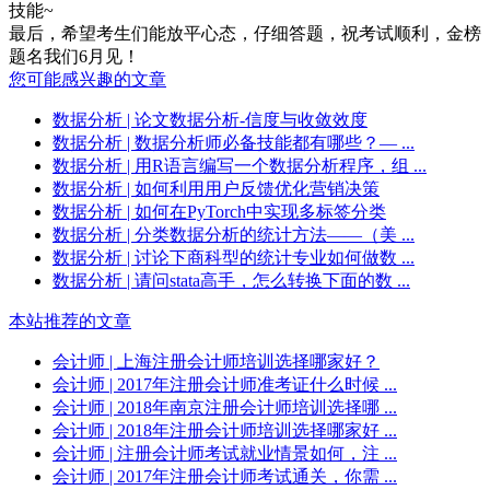
技能~
最后，
希望考生们
能放平心态，
仔细答题，
祝考试顺利，金榜
题名
我们6月见！
您可能感兴趣的文章
数据分析
| 论文数据分析-信度与收敛效度
数据分析
| 数据分析师必备技能都有哪些？— ...
数据分析
| 用R语言编写一个数据分析程序，组 ...
数据分析
| 如何利用用户反馈优化营销决策
数据分析
| 如何在PyTorch中实现多标签分类
数据分析
| 分类数据分析的统计方法——（美 ...
数据分析
| 讨论下商科型的统计专业如何做数 ...
数据分析
| 请问stata高手，怎么转换下面的数 ...
本站推荐的文章
会计师
| 上海注册会计师培训选择哪家好？
会计师
| 2017年注册会计师准考证什么时候 ...
会计师
| 2018年南京注册会计师培训选择哪 ...
会计师
| 2018年注册会计师培训选择哪家好 ...
会计师
| 注册会计师考试就业情景如何，注 ...
会计师
| 2017年注册会计师考试通关，你需 ...