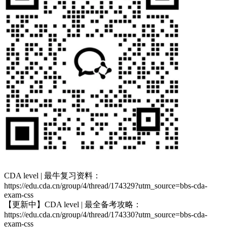
CDA level | 最牛复习资料：
https://edu.cda.cn/group/4/thread/174329?utm_source=bbs-cda-
exam-css
【更新中】CDA level | 最全备考攻略：
https://edu.cda.cn/group/4/thread/174330?utm_source=bbs-cda-
exam-css