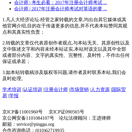
会计师
| 考生必看：2017年注册会计师考试 ...
会计师
| 2017年注册会计师考试对英语的要 ...
1.凡人大经济论坛-经管之家转载的文章,均出自其它媒体或其
他官网介绍,目的在于传递更多的信息,并不代表本站赞同其观
点和其真实性负责；
2.转载的文章仅代表原创作者观点,与本站无关。其原创性以及
文中陈述文字和内容未经本站证实,本站对该文以及其中全部
或者部分内容、文字的真实性、完整性、及时性，不作出任何
保证或承若；
3.如本站转载稿涉及版权等问题,请作者及时联系本站,我们会
及时处理。
学术培训
|
认证培训
|
注册会计师
|
市场营销
|
人力资源
|
国际贸
易
|
学报
京ICP备11001960号 京ICP证090565号
京公网安备1101084107号 论坛法律顾问：王进律师
邮箱：service@pinggu.org
合作咨询电话：(010)62719935