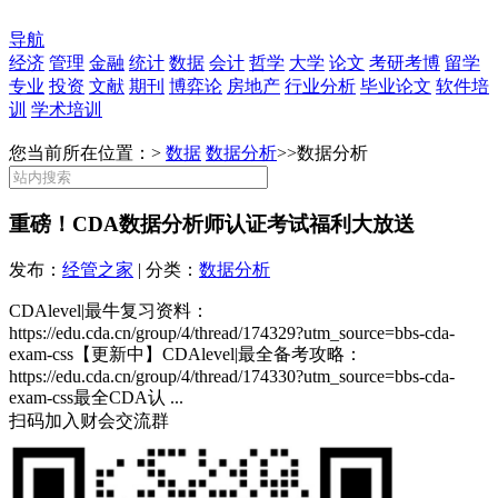
导航
经济
管理
金融
统计
数据
会计
哲学
大学
论文
考研考博
留学
专业
投资
文献
期刊
博弈论
房地产
行业分析
毕业论文
软件培
训
学术培训
您当前所在位置：>
数据
数据分析
>>
数据分析
重磅！CDA数据分析师认证考试福利大放送
发布：
经管之家
| 分类：
数据分析
CDAlevel|最牛复习资料：
https://edu.cda.cn/group/4/thread/174329?utm_source=bbs-cda-
exam-css【更新中】CDAlevel|最全备考攻略：
https://edu.cda.cn/group/4/thread/174330?utm_source=bbs-cda-
exam-css最全CDA认 ...
扫码加入财会交流群