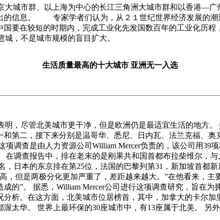
大城市群、以上海为中心的长江三角洲大城市群和以香港—广
传出的信息。 专家学者们认为，从２１世纪世界经济发展的潮
，中国要在较短的时期内，完成工业化先发国数百年的工业化历程
进城，不是城市规模的盲目扩大。
生活质量最高的十大城市 亚洲无一入选
份资讯报告表明，尽管北美城市更干净，但是欧洲仍是最适宜生活的地
一和第二，接下来分别是温哥华、悉尼、日内瓦、法兰克福、奥
查是由人力资源公司William Mercer负责的，该公司用
。 在调查报告中，排在老末的是刚果共和国首都布拉柴维尔，与
本的东京排在第25位，法国的巴黎列第31，新加坡首都新加坡和中国的
高，但是两极分化更加严重了，差距越来越大。”在他看来，主
”。 据悉，William Mercer公司进行这项调查研究，旨
况分析。在这方面，北美城市位居榜首，其中，加拿大的卡尔加
渥太华。 世界上最环保的30座城市中，有13座属于北美。 