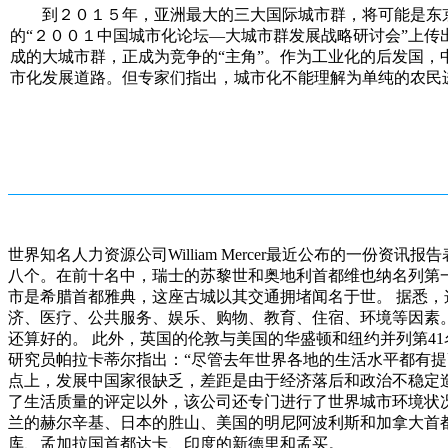
到２０１５年，亚洲最大的三大国际城市群，将可能是东京
的“２００１中国城市化论坛—大城市群发展战略研讨会”上
成的大城市群，正成为竞争的“主角”。作为工业化的后发国
市化发展道路。但专家们指出，城市化不能理解为单纯的农民
世界知名人力资源公司William Mercer最近公布的一
八个。在前十名中，瑞士的苏黎世和奥地利首都维也纳名列第
市是希腊首都雅典，这座古城以其交通拥堵闻名于世。 据悉，这项调
济、医疗、公共服务、娱乐、购物、教育、住宿、环境等因素
还算好的。 此外，英国的伦敦与美国的华盛顿和纽约并列第41名，日
研究员帕拉卡蒂尔指出：“尽管去年世界各地的生活水平都有提
点上，发展中国家很缺乏，差距是由于经济落后和政治不稳定造成的
了生活质量的评定以外，该公司还专门进行了世界城市环境状
兰的赫尔辛基、日本的胜山、美国的明尼阿波利斯和加拿大首都
库、孟加拉国首都达卡、印度的新德里和孟买。