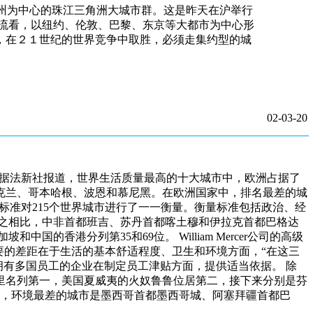
州为中心的珠江三角洲大城市群。这是昨天在沪举行
流看，以纽约、伦敦、巴黎、东京等大都市为中心形
，在２１世纪的世界竞争中取胜，必须走集约型的城
02-03-20
方。 据法新社报道，世界生活质量最高的十大城市中，欧洲占据了
克兰、哥本哈根、波恩和慕尼黑。在欧洲国家中，排名最差的城
39项标准对215个世界城市进行了一一衡量。衡量标准包括政治、经
之相比，中非首都班吉、苏丹首都喀土穆和伊拉克首都巴格达
香港分列第35和69位。 William Mercer公司的高级
要的差距在于生活的基本舒适程度、卫生和环境方面，“在这三
在为拥有多国员工的企业在制定员工津贴方面，提供适当依据。 除
里名列第一，美国夏威夷的火奴鲁鲁位居第二，接下来分别是芬
另外，环境最差的城市是墨西哥首都墨西哥城、阿塞拜疆首都巴