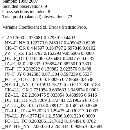
Sample: 1999 2007
Included observations: 9
Cross-sections included: 8
Total pool (balanced) observations: 72
Variable Coefficient Std. Error t-Statistic Prob.
C 2.317660 2.973681 0.779391 0.4403
_NY--F_NY 0.122773 0.246017 0.499042 0.6205
_CK--F_CK 0.444597 0.164797 2.697846 0.0102
_ZZ--F_ZZ 1.615792 0.162293 9.956006 0.0000
_DL--F_DL 0.116506 0.235481 0.494757 0.6235
_JZ--F_JZ 0.238332 0.268542 0.887501 0.3801
_JT--F_JT 0.282922 0.139882 2.022570 0.0498
_JY--F_JY 0.042585 0.071304 0.597239 0.5537
_FC--F_FC 0.118416 0.160095 0.739660 0.4638
_NY--LL_NY -1.1615911.782326 -0.651728 0.5183
_CK--LL_CK 2.721954 0.689683 3.946674 0.0003
_ZZ--LL_ZZ 2.360475 5.033054 0.468995 0.6416
_DL--LL_DL 9.757209 3.872483 2.519626 0.0158
_JZ--LL_JZ -0.125118 0.789121 -0.158553 0.8748
_JT--LL_JT - 4.552023 1.129475 -4.030213 0.0002
_JY--LL_JY 4.377424 1.215506 3.601320 0.0009
_FC--LL_FC 0.2002861.217612 0.164491 0.8702
_NY--HH_NY -2.060720 2.265334 -0.909676 0.3684