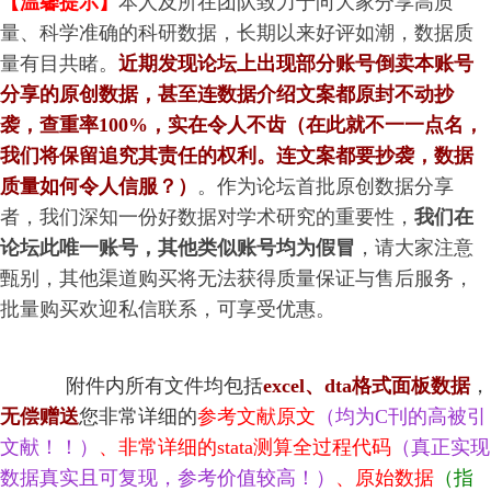
【温馨提示】
本人及所在团队致力于向大家分享高质
量、科学准确的科研数据，长期以来好评如潮，数据质
量有目共睹。
近期发现论坛上出现部分账号倒卖本账号
分享的原创数据，甚至连数据介绍文案都原封不动抄
袭，查重率100%，实在令人不齿（在此就不一一点名，
我们将保留追究其责任的权利。
连文案都要抄袭，数据
质量如何令人信服？
）
。作为论坛首批原创数据分享
者，我们深知一份好数据对学术研究的重要性，
我们在
论坛此唯一账号，其他类似账号均为假冒
，请大家注意
甄别，其他渠道购买将无法获得质量保证与售后服务，
批量购买欢迎私信联系，可享受优惠。
附件内所有文件均包括
excel
、dta格式
面板数据
，
无偿赠送
您
非常详细的
参考文献原文
（均为C刊的高被引
文献！！）
、
非常详细的stata测算全过程代码
（真正实现
数据真实且可复现，参考价值较高！）
、原始数据
（指