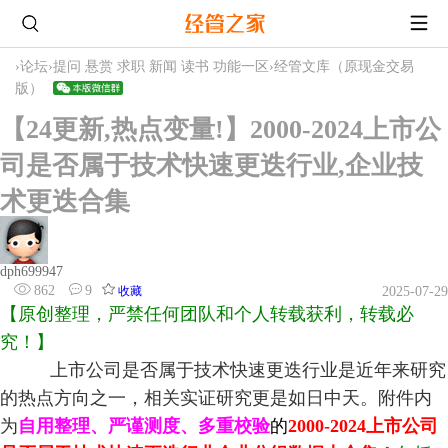
›
论坛
›
提问 悬赏 求职 新闻 读书 功能一区
›
经管文库（原现金交易
版）
【24更新,热点变量!】2000-2024上市公
司是否属于技术快速更迭行业,企业技
术更迭合集
dph699947
862
9
收藏
2025-07-29
【原创整理，严禁任何团队和个人转载获利，转载必
究！】
上市公司是否属于技术快速更迭行业
是近年来研究
的热点方向之一，相关
实证研究更是如日中天。附件内
为
自用整理、严谨测度、多重校验
的
2000-2024上市公司