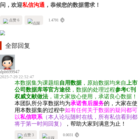
问，欢迎
私信沟通
，恭候您的数据需求！
点赞 6
1.4791
全部回复
dph699947
2025-7-29 22:52:47
本数据集为课题组
自用数据
，原始数据均来自
上市
公司数据库等官方途径
，数据的处理过程
参考C刊
权威文献做法
，请大家放心使用，承诺良心数据！
本团队所分享数据均为
承诺售后服务
的，大家在使
用本数据集的过程中
如有任何关于数据的疑问都可
以
私信联系
（本人论坛随时在线，所有私信看到都
将于第一时间回复）
，帮助大家到满意为止！
点赞 3
0.0031