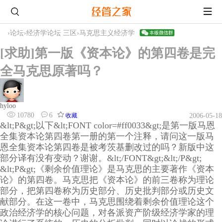
›
论坛
›
经济学论坛 三区
›
马克思主义经济学
[求助]第一版《资本论》的第四卷是完
全马克思原著吗？
hyloo
10780
6
收藏
2006-05-18
&lt;P&gt;以下&lt;FONT color=#ff0033&gt;是第一版马恩
全集资本论第四卷第一册的第一个注释，请问这一版马
恩全集资本论第四卷是被考茨基删改过的吗？新版中这
部分译有没有变动？谢谢。&lt;/FONT&gt;&lt;/P&gt;
&lt;P&gt;《剩余价值理论》是马克思的主要著作《资本
论》的第四卷。马克思把《资本论》的前三卷称为理论
部分，把第四卷称为历史部分、历史批判部分或历史文
献部分。在这一卷中，马克思围绕着剩余价值理论这个
政治经济学的核心问题，对各派资产阶级经济学家的理