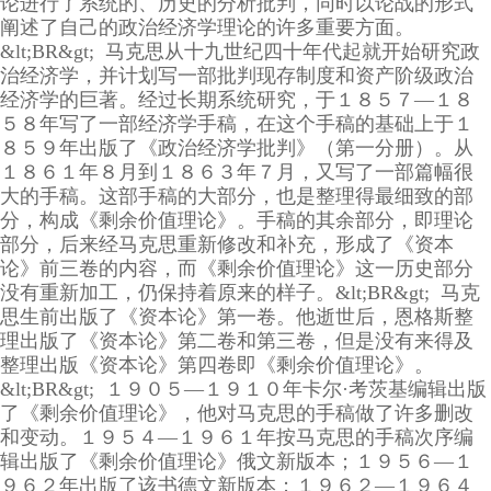
论进行了系统的、历史的分析批判，同时以论战的形式
阐述了自己的政治经济学理论的许多重要方面。
&lt;BR&gt; 马克思从十九世纪四十年代起就开始研究政
治经济学，并计划写一部批判现存制度和资产阶级政治
经济学的巨著。经过长期系统研究，于１８５７—１８
５８年写了一部经济学手稿，在这个手稿的基础上于１
８５９年出版了《政治经济学批判》（第一分册）。从
１８６１年８月到１８６３年７月，又写了一部篇幅很
大的手稿。这部手稿的大部分，也是整理得最细致的部
分，构成《剩余价值理论》。手稿的其余部分，即理论
部分，后来经马克思重新修改和补充，形成了《资本
论》前三卷的内容，而《剩余价值理论》这一历史部分
没有重新加工，仍保持着原来的样子。&lt;BR&gt; 马克
思生前出版了《资本论》第一卷。他逝世后，恩格斯整
理出版了《资本论》第二卷和第三卷，但是没有来得及
整理出版《资本论》第四卷即《剩余价值理论》。
&lt;BR&gt; １９０５—１９１０年卡尔·考茨基编辑出版
了《剩余价值理论》，他对马克思的手稿做了许多删改
和变动。１９５４—１９６１年按马克思的手稿次序编
辑出版了《剩余价值理论》俄文新版本；１９５６—１
９６２年出版了该书德文新版本；１９６２—１９６４