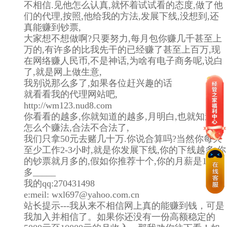
不相信.见他怎么认真,就怀着试试看的态度,做了他
们的代理,按照,他给我的方法,发展下线,没想到,还
真能赚到钞票,
大家想不想做啊?只要努力,每月包你赚几千甚至上
万的,有许多的比我先干的已经赚了甚至上百万,现
在网络赚人民币,不是神话,为啥有电子商务呢,说白
了,就是网上做生意,
我别说那么多了,如果各位赶兴趣的话
就看看我的代理网站吧,
http://wm123.nud8.com
你看看的越多,你就知道的越多,月明白,也就知道了
怎么个赚法,合法不合法了,
我们只拿50元去赌几十万.你说合算吗?当然你每天
至少工作2-3小时,就是你发展下线,你的下线越多,你
的钞票就月多的,假如你推荐十个,你的月薪是10万
多_____
我的qq:270431498
e:meil: wxl697@yahoo.com.cn
站长提示---我从来不相信网上真的能赚到钱，可是
我加入并相信了。如果你还没有一份高额稳定的