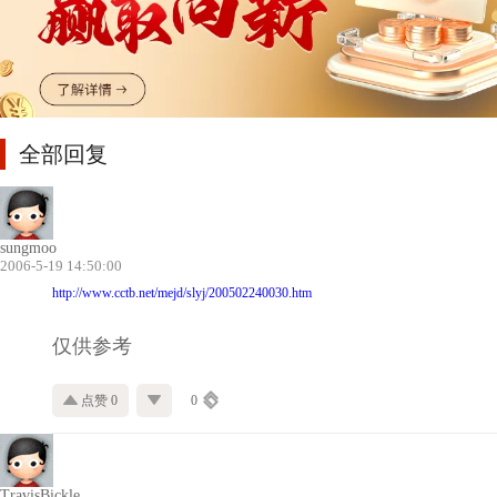
全部回复
sungmoo
2006-5-19 14:50:00
http://www.cctb.net/mejd/slyj/200502240030.htm
仅供参考
点赞 0
0
TravisBickle