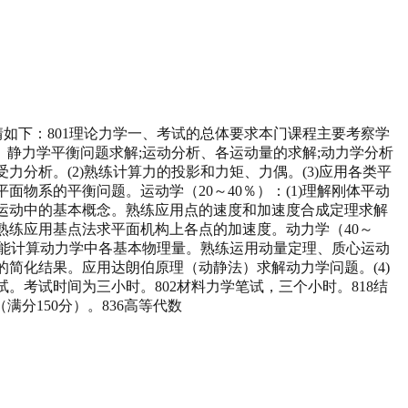
情如下：801理论力学一、考试的总体要求本门课程主要考察学
静力学平衡问题求解;运动分析、各运动量的求解;动力学分析
力分析。(2)熟练计算力的投影和力矩、力偶。(3)应用各类平
物系的平衡问题。运动学（20～40％）：(1)理解刚体平动
成运动中的基本概念。熟练应用点的速度和加速度合成定理求解
熟练应用基点法求平面机构上各点的加速度。动力学（40～
2)能计算动力学中各基本物理量。熟练运用动量定理、质心运动
简化结果。应用达朗伯原理（动静法）求解动力学问题。(4)
。考试时间为三小时。802材料力学笔试，三个小时。818结
满分150分）。836高等代数