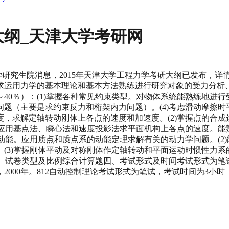
大纲_天津大学考研网
大学研究生院消息，2015年天津大学工程力学考研大纲已发布，详
运用力学的基本理论和基本方法熟练进行研究对象的受力分析、
0％）：(1)掌握各种常见约束类型。对物体系统能熟练地进行受
（主要是求约束反力和桁架内力问题）。(4)考虑滑动摩擦时平面
，求解定轴转动刚体上各点的速度和加速度。(2)掌握点的合
练应用基点法、瞬心法和速度投影法求平面机构上各点的速度。能
的动能。应用质点和质点系的动能定理求解有关的动力学问题。(
(3)掌握刚体平动及对称刚体作定轴转动和平面运动时惯性力系的
、试卷类型及比例综合计算题四、考试形式及时间考试形式为笔试
000年。812自动控制理论考试形式为笔试，考试时间为3小时（