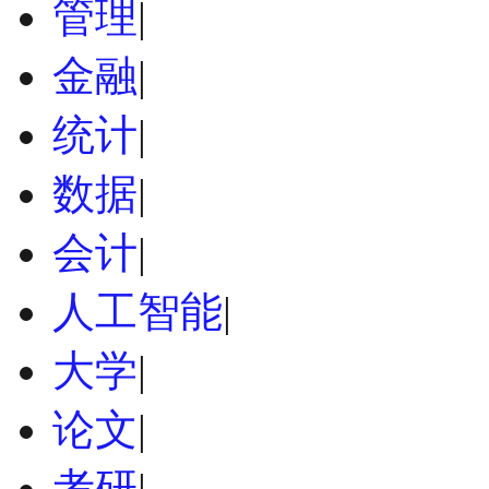
管理
|
金融
|
统计
|
数据
|
会计
|
人工智能
|
大学
|
论文
|
考研
|