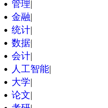
管理
|
金融
|
统计
|
数据
|
会计
|
人工智能
|
大学
|
论文
|
考研
|