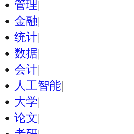
管理
|
金融
|
统计
|
数据
|
会计
|
人工智能
|
大学
|
论文
|
考研
|