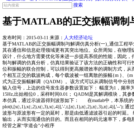
搜索
基于MATLAB的正交振幅调制
发布时间：
2015-03-11
来源：
人大经济论坛
基于MATLAB的正交振幅调制与解调仿真分析(一)_通信工程
其在通信和信息处理领域更有其突出地位。众所周知，在物理级
设计，什么地方需要优化等来进一步提高系统的性能，因此，伴
制与解调的仿真分析，仿真结果验证了该方法的正确性和可行性。
位和振幅的联合控制，可以得到更高频谱效率的调制方式，从而可在限定
个相互正交的载波构成，每个载波被一组离散的振幅{m }、{m 
式为正交振幅解调（QADM）。该方式可以从调制信号中
输入信号，上边的信号发生器参数设置如下： 幅度为1，频率为6.
15Hz,出始相位0，采样时间0.01； QADM是其解调模块，
本仿真，通过示波器得到波形如下： 在matlab中，本系统的仿真程序如下： Fs=100; Fc=15;
plot(t,[x(:,1),x(:,2),x(:,3),x(:,4)],'-',t,[z
波形与原波形有一定的延时，那是由低通滤波器引起的时延。 
输出，从而实现通信的目的。而且在相同的码元速率下，多电
经管之家“学道会”小程序