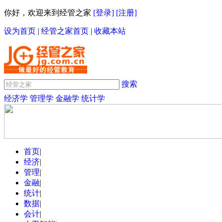
你好，欢迎来到经管之家
[登录]
[注册]
设为首页
|
经管之家首页
|
收藏本站
搜索
经济学
管理学
金融学
统计学
首页
|
经济
|
管理
|
金融
|
统计
|
数据
|
会计
|