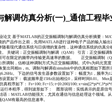
与解调仿真分析(一)_通信工程
毕业论文 基于MATLAB的正交振幅调制与解调仿真分析摘要：
的产品作出之前，先用MATLAB进行这种电子产品的输入输
随着现代通信系统与日俱增的复杂性，这种通信系统的仿真分析
 关键词：正交振幅调制与解调（QAM） 引言：正交振幅调制
的频带内传输更高速率的数据。 正交振幅调制（QAM）的一般表达式为
}所调制，估称这种调制方式为正交振幅调制。式中s为码元宽度；m
分别恢复出同相m，m。调制与解调在simulink中的
26Hz。 下边的信号发生器参数设置如下： 幅度为1，频率为12
其参数设置如下： 载波频率是15Hz出始相位0，采样时间0.01。 
 t=[0:200]/100; x=sin([2*pi*t',3*pi*t',4*pi*t',5*pi*t
(:,1),z(:,2),z(:,3),z(:,4)],'--'); 通过运行本程序，得到波形
结语：MATLAB功能强大，尤其在通信与信息处理这个领域。
瓶QAM有最高的信息速率。