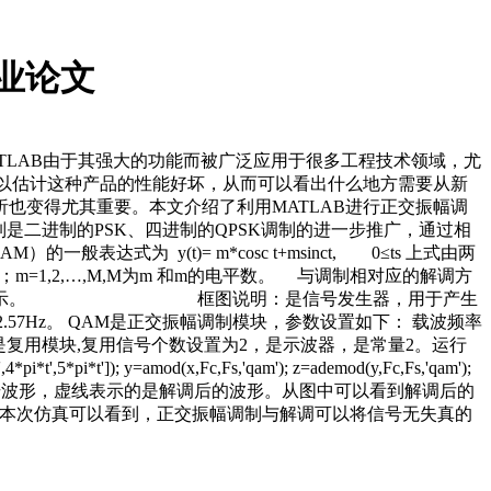
毕业论文
MATLAB由于其强大的功能而被广泛应用于很多工程技术领域，尤
出以估计这种产品的性能好坏，从而可以看出什么地方需要从新
也变得尤其重要。本文介绍了利用MATLAB进行正交振幅调
是二进制的PSK、四进制的QPSK调制的进一步推广，通过相
 y(t)= m*cosc t+msinct, 0≤ts 上式由两
=1,2,…,M,M为m 和m的电平数。 与调制相对应的解调方
仿真框图如下图所示。 框图说明：是信号发生器，用于产生
.57Hz。 QAM是正交振幅调制模块，参数设置如下： 载波频率
Mux是复用模块,复用信号个数设置为2，是示波器，是常量2。运行
']); y=amod(x,Fc,Fs,'qam'); z=ademod(y,Fc,Fs,'qam');
如下： 图形说明：实线表示的是原信号波形，虚线表示的是解调后的波形。从图中可以看到解调后的
从本次仿真可以看到，正交振幅调制与解调可以将信号无失真的