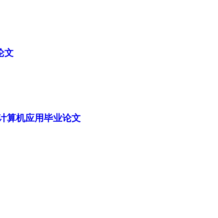
论文
 计算机应用毕业论文
加入经管之家，拥有更多权限。
确定
取消