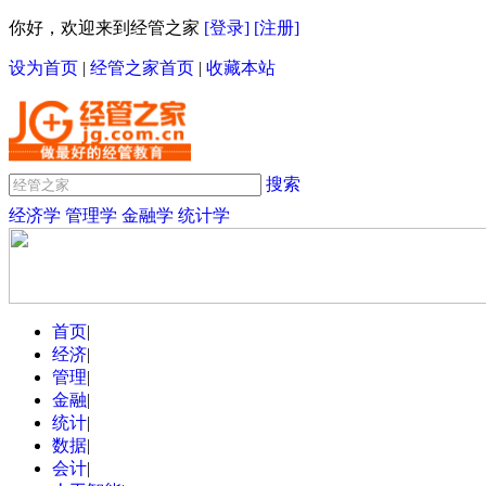
你好，欢迎来到经管之家
[登录]
[注册]
设为首页
|
经管之家首页
|
收藏本站
搜索
经济学
管理学
金融学
统计学
首页
|
经济
|
管理
|
金融
|
统计
|
数据
|
会计
|