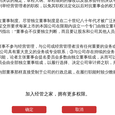
别决议的规定，章程大纲、章程细则的修改以及股东会特别决议
列举经营管理者的职权，以免其职权法定化以后对抗董事会的权
董事制度。尽管独立董事制度是在二十世纪八十年代才被广泛推
 纽约证交所要求每家上市的本国公司在限期内设立一个专门由独
指出：“董事会不仅要独立判断，而且要让股东和公司其他人员
董事不参与经营管理，与公司或经营管理者没有任何重要的业务
与公司具有重大意义的业务或专业联系；③与公司存在持续的业
行职能，论者主张董事会提名委员会多数由独立董事组成，从而可
员会由全部独立董事组成，以履行选择、决定公司审计师之职，
内部董事那样直接受制于公司的行政总裁，在履行职能时较少瞻
有助于群体作出最好的决定，而群体的决定一般总是优于个人或少数
为收购谋取好价钱、防止高层管理人员收购公司等方面，独立董
不一致。一种观点认为：董事越独立，他就越缺乏动力来努力工
加入经管之家，拥有更多权限。
如不在董事会决议上签字。此外，独立不等于公正，不论其独立
确定
取消