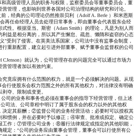
规定了公司董事和高级管理人员的职务与权限，监察委员会等董事委员会，董
经营管理，也影响到世界各国对公司治理结构的研究和讨论。
的公司理论仍然推崇贝利（Adolf A. Berle ）和米恩斯
会，董事会再任命经理人员去处理日常事务，即由董事会代表股东会经
。根据亚当。斯密（Adam Smith）的理论，凡是为别人而
的利益是相分离的，所以其产生懈怠、疏忽、懒隋和盗窃的心态
义”受到了侵害。在英美法系国家，公司法中没有监事会制度，
进行重新配置，建立起引进外部董事、赋予董事会监督权的公司
l CJenson）就认为，公司管理存在的问题完全可以通过市场力
经营管理者加以有效约束。
会究竟应拥有什么范围的权力，就是一个必须解决的问题。从现
事会行使股东会权力范围之外的所有其他权力，对法律没有明确
以剥夺、限制或变更。
事会授权行使，公司的业务和事务也必须在董事会的指导下经营管理，但上述
除州公司法、公司章程中明订了属于股东会的权力以外的其他权
，决定其薪酬；②监督公司的业务经营活动；必要时可以授权其
则和惯例，并在必要时予以修正；④审查、批准或拟定、确定公
报工作；⑦管理公司业务；⑧履行法律规定或指定的其他职能，
确规定：“公司的业务应由董事会管理，董事会可以行使所有公