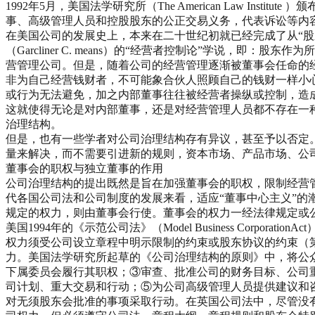
1992年5月，美国法学研究所（The American Law 
事、高级管理人员和控股股东的公正交易义务，代表诉讼等内
在美国公司的发展史上，本来在二十世纪初就已经完成了从“股东中心
（Garcliner C. means）的“经营者控制论”学说
营管理公司。但是，随着公司的经营管理逐渐被董事会任命的经理
非为自己经营钱财者，不可能象合伙人照顾自己的钱财一样小
或行为无法避免，加之内部董事往往被经营者操纵或控制，造
这就使得无论是对内部董事，还是对经营管理人员都不存在一
治理结构。
但是，也有一些学者对公司治理结构存有异议，甚至予以否定。倡导有效
量来解决，而不需要引进新的规则，资本市场、产品市场、公
董事会的职权与独立董事的作用
公司治理结构的提出既然是旨在加强董事会的职权，限制经营
代各国公司法和公司制度的发展来看，适应“董事中心主义”
规定的权力，则由董事会行使。董事会的权力一经法律规定或
美国1994年的《示范公司法》（Model Business Co
权力须受公司设立章程中明示限制的约束或股东协议的约束（第
力。美国法学研究所起草的《公司治理结构的原则》中，将公
下属委员会履行其职权；③审查、批准公司的财务目标、公司
司计划、重大交易和行动；⑤为公司高级管理人员提供建议和
对无须股东会批准的事项采取行动。在英国公司法中，尽管没有