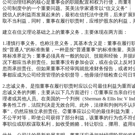
公司治理结构的核心是董事会的职能配置和权力行使，而董事
公司制度中的一个重要问题。英美法学家通常以“信义义务”（Fiduc
授信人的利益而发展起来的，最初在信托法中使用，后来扩展
取不当利益，同时，董事在履行职责时，应维护股东的利益，
建立在信义理论基础之上的董事义务，主要体现在两方面：
1.谨慎行事义务。也称注意义务，其基本含义是：董事在履
按“普通人”的标准衡量，一种是按“普通董事”的标准衡量。
将标准界定为：董事必须具有一般的知识、技能和经验，并据此
况下都应当承担责任。如董事没有参加会议，或在会议上反对
忽而承担责任。但如果董事不经审阅就批准财务报告，或者对
事都应成为公司经营管理的全职督导，他毋须仔细检查公司日
2.忠诚义务。是指董事在履行职责时应以公司最佳利益为重
忠诚义务的判断，主要从以下几方面进行：①董事应当亲自行
理者或其他人员。在美国的一个判例（Sherman & Ellis Inc 
事务性工作，法院判决是无效合同。此外，法律和判例均不认
事”，仍然应独立承担责任。②董事应以公司的最佳利益为重
不公平对等，即使公司获得了部分利益，该董事的行为也不符
事职位或职权谋取私利，如收受贿赂，转让职位，挪用、盗用