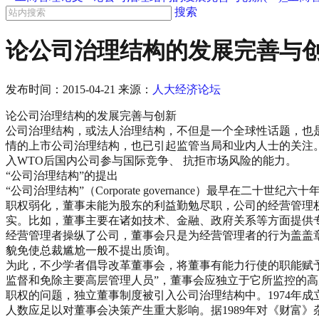
搜索
论公司治理结构的发展完善与创
发布时间：
2015-04-21
来源：
人大经济论坛
论公司治理结构的发展完善与创新
公司治理结构，或法人治理结构，不但是一个全球性话题，也
情的上市公司治理结构，也已引起监管当局和业内人士的关注
入WTO后国内公司参与国际竞争、 抗拒市场风险的能力。
“公司治理结构”的提出
“公司治理结构”（Corporate governance）最
职权弱化，董事未能为股东的利益勤勉尽职，公司的经营管理权集中
实。比如，董事主要在诸如技术、金融、政府关系等方面提供
经营管理者操纵了公司，董事会只是为经营管理者的行为盖盖
貌免使总裁尴尬一般不提出质询。
为此，不少学者倡导改革董事会，将董事有能力行使的职能赋予董事会
监督和免除主要高层管理人员”，董事会应独立于它所监控的
职权的问题，独立董事制度被引入公司治理结构中。1974年成立，由大
人数应足以对董事会决策产生重大影响。据1989年对《财富》