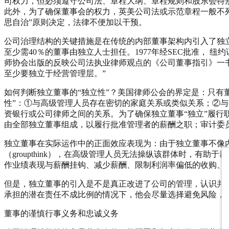
司权力，但必须遵守公司法、章程大纲、章程规则和股东会特
此外，为了确保董事会的权力，英美公司法或示范章程一般不
思自治”原则决定，法律不便加以干预。
公司治理结构的关键措施是在传统的内部董事架构内引入了独立
至少需40％的董事由独立人士担任。1977年经SEC批准，
师协会出版的反映公司法执业律师观点的《公司董事指引》一书
至少要独立于经营管理层。”
如何判断独立董事的“独立性”？美国律师公会的界定是：只有
性”：①与高级管理人员存在密切的家庭关系或类似关系；②
资银行或公司律师之间的关系。为了确保独立董事“独立”履
由全部独立董事组成，以履行批准管理者的薪酬之职；审计委
独立董事在实际运作中的正面效应表现为：由于独立董事不像
（groupthink），在高级管理人员无法操纵该群体时，
作业绩表现与薪酬挂钩、减少薪酬、限制利润率偏低的收购、
但是，独立董事的引入是不是真正改进了公司的管理，认识并
承担的潜在责任不成比例的情况下，他会尽量选择避免风险，
董事的谨慎行事义务和忠诚义务