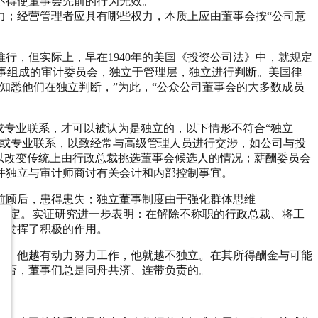
不得使董事会先前的行为无效。”
力；经营管理者应具有哪些权力，本质上应由董事会按“公司意
行，但实际上，早在1940年的美国《投资公司法》中，就规定
立董事组成的审计委员会，独立于管理层，独立进行判断。美国律
知悉他们在独立判断，”为此，“公众公司董事会的大多数成员
或专业联系，才可以被认为是独立的，以下情形不符合“独立
务或专业联系，以致经常与高级管理人员进行交涉，如公司与投
以改变传统上由行政总裁挑选董事会候选人的情况；薪酬委员会
并独立与审计师商讨有关会计和内部控制事宜。
前顾后，患得患失；独立董事制度由于强化群体思维
人的决定。实证研究进一步表明：在解除不称职的行政总裁、将工
事发挥了积极的作用。
作，他越有动力努力工作，他就越不独立。在其所得酬金与可能
与否，董事们总是同舟共济、连带负责的。