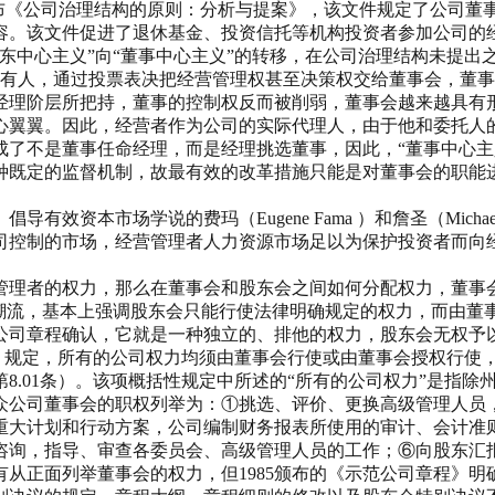
Institute ）颁布《公司治理结构的原则：分析与提案》，该文件
容。该文件促进了退休基金、投资信托等机构投资者参加公司的
主义”向“董事中心主义”的转移，在公司治理结构未提出之前，经典
，即：股东作为所有人，通过投票表决把经营管理权甚至决策权交给董事
阶层所把持，董事的控制权反而被削弱，董事会越来越具有形式性
心翼翼。因此，经营者作为公司的实际代理人，由于他和委托人
成了不是董事任命经理，而是经理挑选董事，因此，“董事中心主
种既定的监督机制，故最有效的改革措施只能是对董事会的职能
资本市场学说的费玛（Eugene Fama ）和詹圣（Michae
司控制的市场，经营管理者人力资源市场足以为保护投资者而向
管理者的权力，那么在董事会和股东会之间如何分配权力，董事
的潮流，基本上强调股东会只能行使法律明确规定的权力，而由董
公司章程确认，它就是一种独立的、排他的权力，股东会无权予
rporationAct）规定，所有的公司权力均须由董事会行使或由董
8.01条）。该项概括性规定中所述的“所有的公司权力”是指
众公司董事会的职权列举为：①挑选、评价、更换高级管理人员
重大计划和行动方案，公司编制财务报表所使用的审计、会计准
咨询，指导、审查各委员会、高级管理人员的工作；⑥向股东汇
从正面列举董事会的权力，但1985颁布的《示范公司章程》明