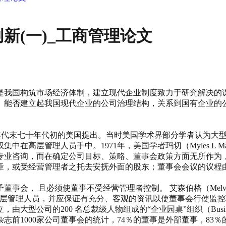
新(一)_工商管理论文
是我国构筑市场经济体制，建立现代企业制度致力于研究解决的
。能否建立起我国现代企业的公司治理结构，关系到国有企业的
早在二十世纪六十年代末七十年代初的美国提出。当时美国学术界部分学
在高层管理人员手中。1971年，美国学者玛切（Myles L 
专业咨询，而在确定公司目标、策略、董事会政策方面无所作为
章，或受经营管理者之托去安抚外面的股东；董事会会议的议程
， 且必须使董事不受经营管理者控制。 艾森伯格（Melvin Ar
高层管理人员，并应保证有充分、客观的资讯以使董事会行使监
型公司的200 名总裁级人物组成的“企业园桌”组织（Busines
杂志前1000家公司董事会的统计，74％的董事是外部董事，8