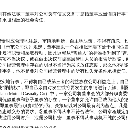
会作为一个法人机关需要通过自然人董事来履行职责。因此，董
iary duty）理论来为董事义务寻找法理依据。“信义”概念是衡
到其他法域。董事对公司负有信义义务，是指董事应当谨慎行事
并承担相应的社会责任。
行职责时应合理地注意、审慎地判断、自主地决策，不得有疏忽、
美国《示范公司法》规定，董事应以一个在相似环境下处于相同位
履行职责和采取行动，因此这就从“普通人”的标准提升到了“普
某项不当决议，或在做出决议前被高层管理人员的报告所欺骗，
公司经营管理中存在的明显不当行为采取放任态度，那么他不能
常事务，他不是要对公司经营管理中的所有过失无条件承担责任
而诚实地行事，不得将自己或第三者的利益放在公司利益之上，自
使“酌情权”，即自己亲自对发生或将要发生的事情进行了解、斟
V Indiana Mutual Casualty Co）中，一家公司将董
同傀儡董事和影子董事的存在，一个董事如允许自己成为他人的
，即董事履行职责时的行为、决策应以对公司最有利为基点。凡
合忠诚义务的要求。③董事不得从事不符合法律、公司章程规定
或滥用公司财产，泄露公司机密，董事不得从事动机不纯的公司