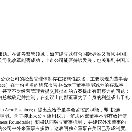
课题。在证券监管领域，如何建立既符合国际标准又兼顾中国国
公司化改革能否成功，上市公司能否持续发展，也关系到中国加
者认为大型公众公司的经营管理体制存在结构性缺陷，主要表现为董事会
Mace）在一份著名的研究报告中揭示了董事职能减弱的客观事
，甚至不对经营管理者提交其批准的方案提出有洞察力的问题；
由总裁确定并控制，在会议上内部董事为了自身的利益或出于礼
onEisenberg）提出应给予董事会监控的职能，即“挑选、
控职能。为了抑止大公司滥用权力，解决内部董事不能有效行使
s Roundtable）积极认同独立董事机制， 并建议外来董事的
3％的公司中外来董事占多数，这表明独立董事在美国已形成制度。