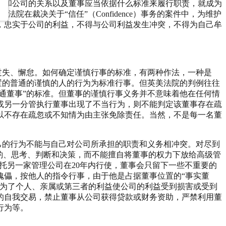
事和公司的关系以及董事应当依据什么标准来履行职责，就成为
平法院在裁决关于“信任”（Confidence）事务的案件中，为维护
，忠实于公司的利益，不得与公司利益发生冲突，不得为自己牟
过失、懈怠。如何确定谨慎行事的标准，有两种作法，一种是
置的普通的谨慎的人的行为为标准行事。但英美法院的判例往往
通董事”的标准。但董事的谨慎行事义务并不意味着他在任何情
或另一分管执行董事出现了不当行为，则不能判定该董事存在疏
以不存在疏忽或不知情为由主张免除责任。当然，不是每一名董
。
己的行为不能与自己对公司所承担的职责和义务相冲突。对尽到
酌、思考、判断和决策，而不能擅自将董事的权力下放给高级管
事会的大部分职责委托另一家管理公司在20年内行使，董事会只留下一些不重要的
傀儡，按他人的指令行事，由于他是占据董事位置的“事实董
是为了个人、亲属或第三者的利益使公司的利益受到损害或受到
的自我交易，禁止董事从公司获得贷款或财务资助，严禁利用董
行为等。