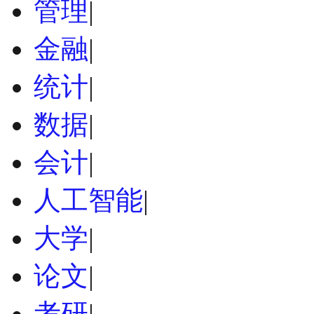
管理
|
金融
|
统计
|
数据
|
会计
|
人工智能
|
大学
|
论文
|
考研
|