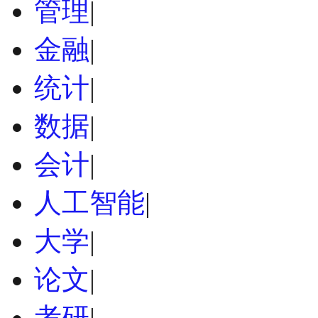
管理
|
金融
|
统计
|
数据
|
会计
|
人工智能
|
大学
|
论文
|
考研
|