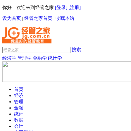
你好，欢迎来到经管之家
[登录]
[注册]
设为首页
|
经管之家首页
|
收藏本站
搜索
经济学
管理学
金融学
统计学
首页
|
经济
|
管理
|
金融
|
统计
|
数据
|
会计
|