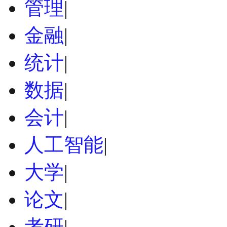
管理
|
金融
|
统计
|
数据
|
会计
|
人工智能
|
大学
|
论文
|
考研
|