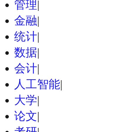
管理
|
金融
|
统计
|
数据
|
会计
|
人工智能
|
大学
|
论文
|
考研
|