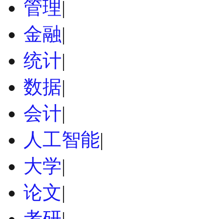
管理
|
金融
|
统计
|
数据
|
会计
|
人工智能
|
大学
|
论文
|
考研
|