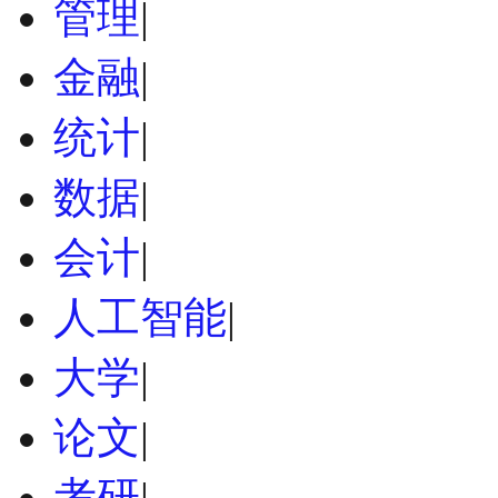
管理
|
金融
|
统计
|
数据
|
会计
|
人工智能
|
大学
|
论文
|
考研
|