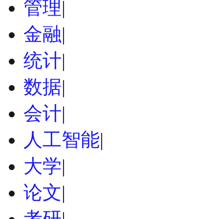
管理
|
金融
|
统计
|
数据
|
会计
|
人工智能
|
大学
|
论文
|
考研
|