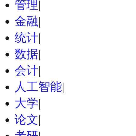
管理
|
金融
|
统计
|
数据
|
会计
|
人工智能
|
大学
|
论文
|
考研
|