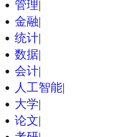
管理
|
金融
|
统计
|
数据
|
会计
|
人工智能
|
大学
|
论文
|
考研
|