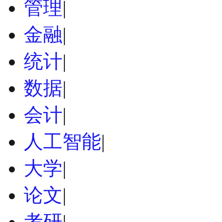
管理
|
金融
|
统计
|
数据
|
会计
|
人工智能
|
大学
|
论文
|
考研
|