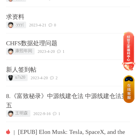
求资料
.yyy|
2023-4-21
0
CHFS数据处理问题
康熙年间
2023-4-20
1
新人签到帖
u7s20
2023-4-20
2
8.《富致秘录》中源线建仓法 中源线建仓法第
五
王明森
2022-9-16
1
[EPUB] Elon Musk: Tesla, SpaceX, and the
|