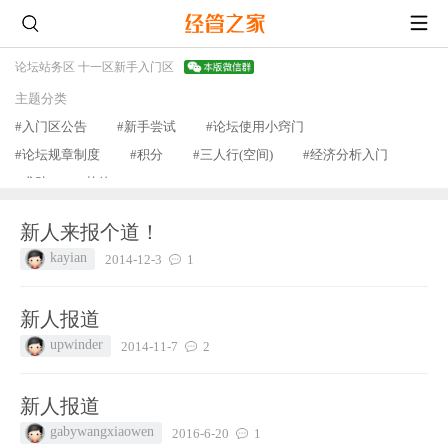
论坛
站务区 十一区
新手入门区
主题分类
#入门区公告
#新手尝试
#论坛使用小窍门
#论坛规章制度
#积分
#三人行(空间)
#经济分析入门
#求助
#其他
查看更多
新人来报个道！
kayian
2014-12-3
1
新人报道
upwinder
2014-11-7
2
新人报道
gabywangxiaowen
2016-6-20
1