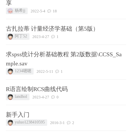
享
杨希jj
2022-5-4
18
古扎拉蒂 计量经济学基础（第5版）
阿丁52
2023-4-27
1
求spss统计分析基础教程 第2版数据\CCSS_Sa
mple.sav
1234嗯嗯
2022-5-11
1
R语言绘制RCS曲线代码
landhol
2023-4-27
0
新手入门
yuluo1238410595
2016-3-1
2