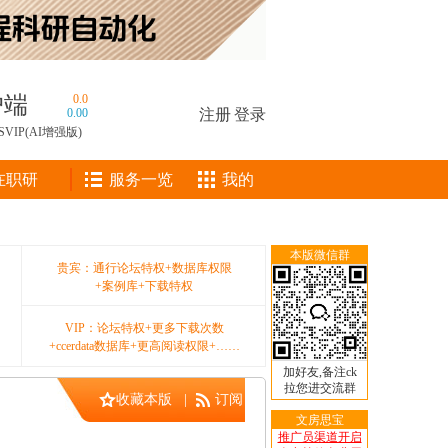
户端
0.0
0.00
注册
|
登录
SVIP(AI增强版)
在职研
服务一览
我的
本版微信群
贵宾：通行论坛特权+数据库权限
+案例库+下载特权
VIP：论坛特权+更多下载次数
+ccerdata数据库+更高阅读权限+……
加好友,备注ck
拉您进交流群
收藏本版
|
订阅
文房思宝
推广员渠道开启