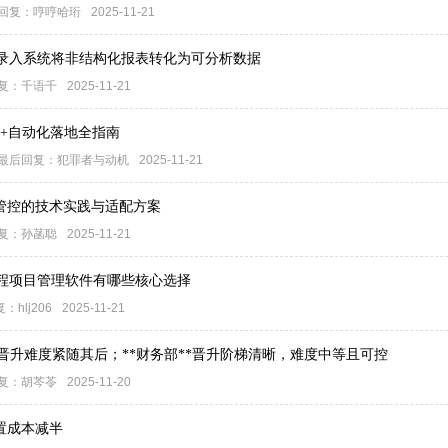
回复：
哼哼哈珩
2025-11-21
别录入系统将非结构化报表转化为可分析数据
复：
千语千
2025-11-21
别+自动化落地全指南
最后回复：
犯罪者与动机
2025-11-21
险管控的技术实践与适配方案
复：
孙菡聪
2025-11-21
工程项目管理软件有哪些核心选择
复：
hlj206
2025-11-21
，晋升难度紧随其后；**财务部**晋升阶梯清晰，难度中等且可控
复：
胡芩苓
2025-11-20
置成本减半