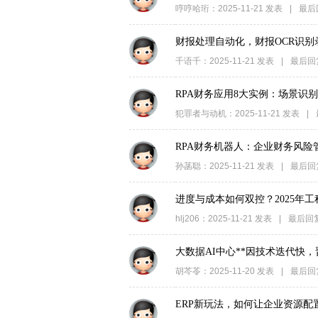
哼哼哈珩
：
2025-11-21
发表
|
最后
财报处理自动化，财报OCR识
千语千
：
2025-11-21
发表
|
最后回
RPA财务应用8大实例：场景识
犯罪者与动机
：
2025-11-21
发表
|
RPA财务机器人：企业财务风
孙菡聪
：
2025-11-21
发表
|
最后回
进度与成本如何双控？2025年
hlj206
：
2025-11-21
发表
|
最后回
大数据AI中心**因技术迭代快
胡芩苓
：
2025-11-20
发表
|
最后回
ERP新玩法，如何让企业资源配