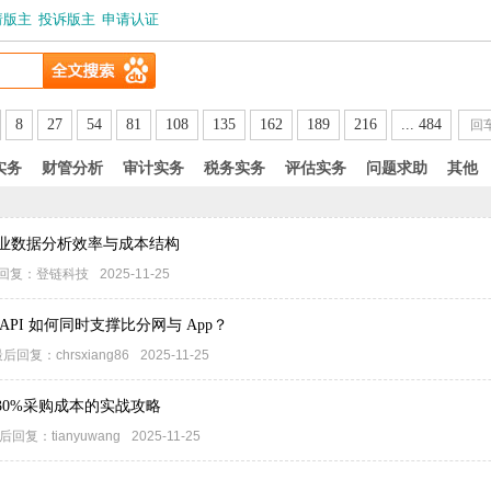
请版主
投诉版主
申请认证
8
27
54
81
108
135
162
189
216
... 484
实务
财管分析
审计实务
税务实务
评估实务
问题求助
其他
企业数据分析效率与成本结构
回复：
登链科技
2025-11-25
PI 如何同时支撑比分网与 App？
最后回复：
chrsxiang86
2025-11-25
0%采购成本的实战攻略
后回复：
tianyuwang
2025-11-25