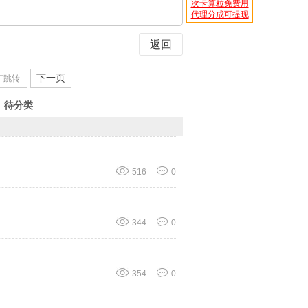
次卡算粒免费用
代理分成可提现
返回
下一页
待分类
516
0
344
0
354
0