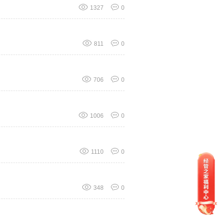
1327
0
811
0
706
0
1006
0
1110
0
348
0