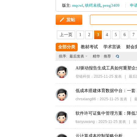
版主:
mqcwl
,
铁锷未残
,
peng3409
|
申
管
上一页
1
2
3
4
5
6
7
全部分类
教材考试
学术言谈
财会
排序:
最后发表
|
精华
|
推荐
|
AI驱动报告生成工具如何重塑
登链科技
：
2025-11-25
发表
|
最后
之
低成本搭建体育数据中台：一套 A
chrsxiang86
：
2025-11-25
发表
|
软件许可证集中管理方案：降低3
tianyuwang
：
2025-11-25
发表
|
最
云计算成本控制策略分析