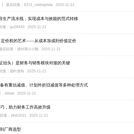
|
最后回复：
9213_cdabigdata
2025-11-21
容生产流水线，实现成本与效能的范式转移
回复：
gu28430
2025-11-21
8)：定价权的艺术——从成本加成到价值定价
最后回复：
请叫我小小毅
2025-11-21
票凭证抬头）是财务与销售模块对接的关键
回复：
眉叶禁秋
2025-11-21
值准备有重估减值、计划外折旧减值等多种处理方式
复：
iiiiiiae
2025-11-21
技巧，助力财务工作高效升级
回复：
yfish2011
2025-11-21
析到厂商选型