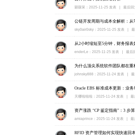
家
槑槑呆
：
2025-11-25
发表
|
最后回
公链开发周期与成本全解析：从
sky0air0sky
：
2025-11-25
发表
|
最
从2小时缩短至5分钟，财务报
enderLe
：
2025-11-25
发表
|
最后
为什么顶尖系统软件团队都在重
johnsky888
：
2025-11-24
发表
|
最
Oracle EBS 标准成本更新
天哪啦啦啦
：
2025-11-24
发表
|
最
资产涨跌 “CP 鉴定指南”：3 
amiaprince
：
2025-11-24
发表
|
最
RFID 资产管理如何实现快速回