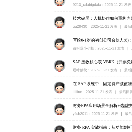
9213_cdabigdata
：
2025-11-21
发表
技术破局：人机协作如何重构内
gu28430
：
2025-11-21
发表
|
最后
写给0-1岁的初创公司合伙人(
请叫我小小毅
：
2025-11-21
发表
|
SAP 应收核心表 VBRK（开
眉叶禁秋
：
2025-11-21
发表
|
最后
在 SAP 系统中，固定资产减
iiiiiiae
：
2025-11-21
发表
|
最后回
财务RPA应用场景全解析+选型
yfish2011
：
2025-11-21
发表
|
最后
财务 RPA 实战指南：从功能剖