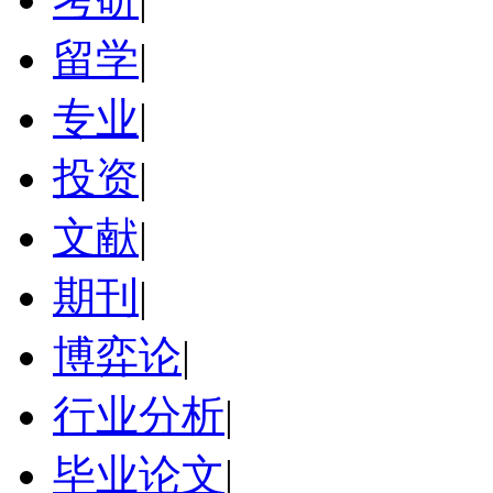
留学
|
专业
|
投资
|
文献
|
期刊
|
博弈论
|
行业分析
|
毕业论文
|