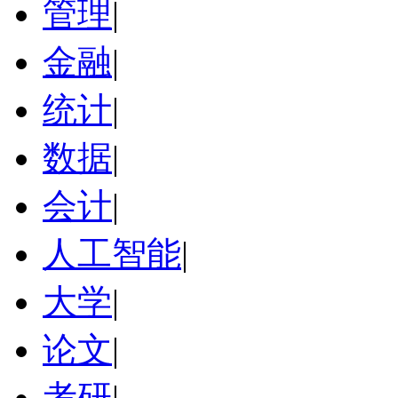
管理
|
金融
|
统计
|
数据
|
会计
|
人工智能
|
大学
|
论文
|
考研
|