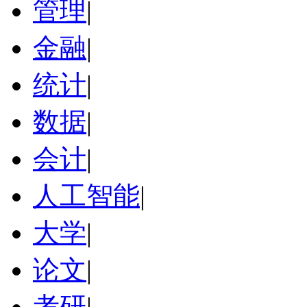
管理
|
金融
|
统计
|
数据
|
会计
|
人工智能
|
大学
|
论文
|
考研
|