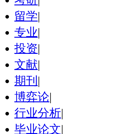
留学
|
专业
|
投资
|
文献
|
期刊
|
博弈论
|
行业分析
|
毕业论文
|