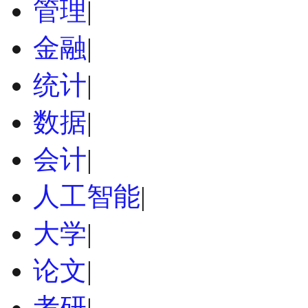
管理
|
金融
|
统计
|
数据
|
会计
|
人工智能
|
大学
|
论文
|
考研
|