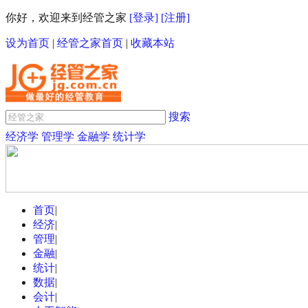
你好，欢迎来到经管之家
[登录]
[注册]
设为首页
|
经管之家首页
|
收藏本站
搜索
经济学
管理学
金融学
统计学
首页
|
经济
|
管理
|
金融
|
统计
|
数据
|
会计
|