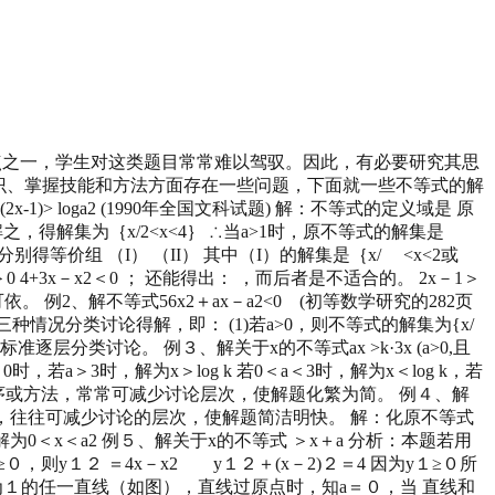
的热点之一，学生对这类题目常常难以驾驭。因此，有必要研究其思
解知识、掌握技能和方法方面存在一些问题，下面就一些不等式的解
-1)> loga2 (1990年全国文科试题) 解：不等式的定义域是 原
价于 解之，得解集为｛x/2<x<4｝ ∴当a>1时，原不等式的解集是
时，分别得等价组 （I） （II） 其中（I）的解集是｛x/ <x<2或
＞0 4+3x－x2＜0 ； 还能得出： ，而后者是不适合的。 2x－1＞
例2、解不等式56x2＋ax－a2<0 (初等数学研究的282页
a=0三种情况分类讨论得解，即： (1)若a>0，则不等式的解集为{x/
标准逐层分类讨论。 例３、解关于x的不等式ax >k·3x (a>0,且
时，若a＞3时，解为x＞log k 若0＜a＜3时，解为x＜log k，若
题程序或方法，常常可减少讨论层次，使解题化繁为简。 例４、解
方法，往往可减少讨论的层次，使解题简洁明快。 解：化原不等式
为0＜x＜a2 例５、解关于x的不等式 ＞x＋a 分析：本题若用
１２ ＝4x－x2 y１２＋(x－2)２＝4 因为y１≥０所
斜率为１的任一直线（如图），直线过原点时，知a＝０，当 直线和