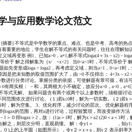
学与应用数学论文范文
思考 [摘要] 不等式是中学数学的重点、难点、也是中考、高考
数学中有着重要的地位，学生在解不等式的有关问题时，往往在理
1、已知a>0，a≠1,解不等式loga(4＋3x－x2)－loga(2x
>1时，不等式等价于 解之得解集为｛x/ <x<2｝ 当0<a<1时，不等式等
题如先变形成loga > loga2，再考虑定义域，则当a>1，0<a<1
误的，原因是把未知数的取值范围扩大了，由 >0 不仅得出： 4+3x－x2
参数进行分类讨论。掌握分类的依据，可使解题有章可循，有法可依。 
2＋ax－a2＝0有两实根： －和，其两根大小不确定，故应分a>0，a<0，
1)若a=0，则不等式无解。 如果问题含有两个或两个以上参数时，须根据讨论
a的不同范围依次进行讨论。 (１)若k≤0时，解为一切实数。 (２)若k＞0
 当k≥1时，解为空集。 3、优化程序，减少讨论的层次。 优化解
论得到logax的范围，再对a进行讨论，过程较繁琐，而改变操作
x＞2，故： (1)a＞1时，解为x＞a2 (2)0＜a＜1时，解
之，则层次分明，直观易懂。 解：令y1＝ ，知y1≥０，则y
(２，０)上的上半圆（如图所示），令y２＝x＋a，则y２ 表示