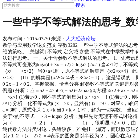
搜索
一些中学不等式解法的思考_数
发布时间：
2015-03-30
来源：
人大经济论坛
数学与应用数学论文范文 字数3282 一些中学不等式解法的
维的策略。 [关键词] 不等式 定义域 参数 不等式在中学
法进行思考。 一、关于含参数不等式解法的思考。 1、先考虑定义域再变形 例
不等式可变形为loga(4＋3x－x2) > loga2 (2x-1) 当a
｛x/ <x<2｝ 当0<a<1时，原不等式的解集是｛x/2<x<4｝ 此
x<-3｝ （II）的解集是{x/2<x<4或－3<x<－1}， 这是错
0 2x－1＜0 2、掌握依据、恰当分类 解参数不等式的关键是对
例题) 分析：△＝a2－4×56×(－a2)=225a2≧0,方程56x
－<x<} (1)若a<0，则不等式的解集为{ x / <x<－ } (
a≠1) 分析：化不等式为( )x >k，显然有( )x >0，对应k，
a＝3时，原式化为１x >k 当0＜k＜１时，解为一切实数。
关于x的不等式：＞3－logax 分析：如果先对无理不等式讨
为（ ＋２）（ －1），很明显 +2＞０，由 －1＞０得loga
纯代数方法分类讨论，头绪较多，难免挂一漏万，而以数形结合解
以y１２＋(x－2)２＝4表示的图象是以半径为２， 圆心在点