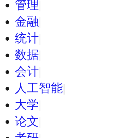
管理
|
金融
|
统计
|
数据
|
会计
|
人工智能
|
大学
|
论文
|
考研
|