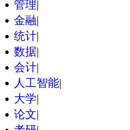
管理
|
金融
|
统计
|
数据
|
会计
|
人工智能
|
大学
|
论文
|
考研
|