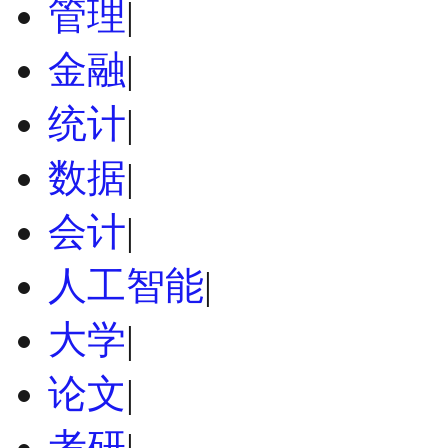
管理
|
金融
|
统计
|
数据
|
会计
|
人工智能
|
大学
|
论文
|
考研
|