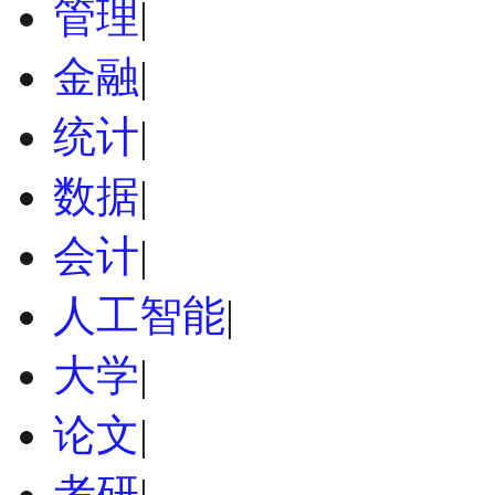
管理
|
金融
|
统计
|
数据
|
会计
|
人工智能
|
大学
|
论文
|
考研
|