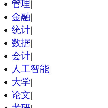
管理
|
金融
|
统计
|
数据
|
会计
|
人工智能
|
大学
|
论文
|
考研
|