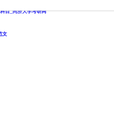
试科目_同济大学考研网
范文