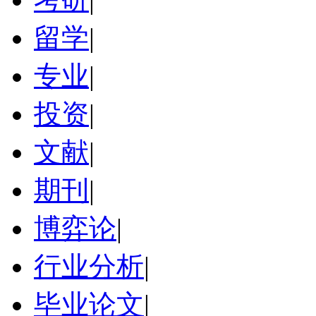
留学
|
专业
|
投资
|
文献
|
期刊
|
博弈论
|
行业分析
|
毕业论文
|