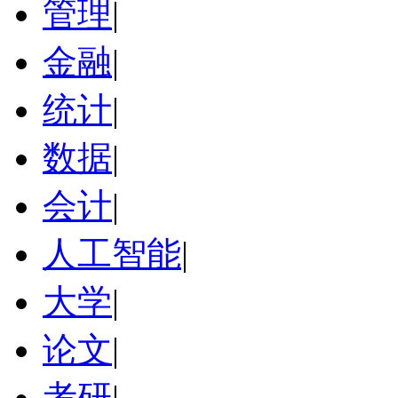
管理
|
金融
|
统计
|
数据
|
会计
|
人工智能
|
大学
|
论文
|
考研
|