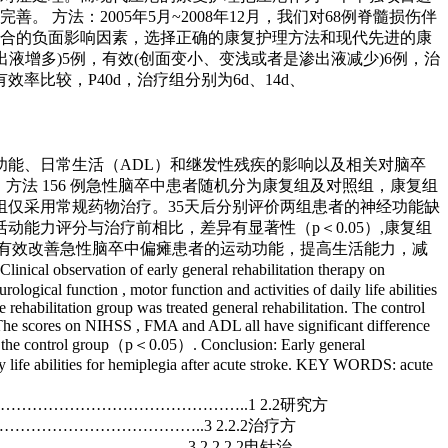
法：2005年5月~2008年12月，我们对68例脊髓损伤伴
合的负面影响因素，选择正确的康复护理方法和现代先进的康
液增多)5例，有效(创面变小、变浅或者是渗出液减少)6例，治
效率比较，P40d，治疗组分别为6d、14d、
功能、日常生活（ADL）和继发性残疾的影响以及相关对脑卒
法 156 例急性脑卒中患者随机分为康复组及对照组，康复组
组仅采用常规药物治疗。35天后分别评价两组患者的神经功能缺
能力评分与治疗前相比，差异有显著性（p＜0.05）,康复组
疗能有效改善急性脑卒中偏瘫患者的运动功能，提高生活能力，减
arly general rehabilitation therapy on
logical function , motor function and activities of daily life abilities
 rehabilitation group was treated general rehabilitation. The control
 The scores on NIHSS , FMA and ADL all have significant difference
 in the control group（p＜0.05）. Conclusion: Early general
ily life abilities for hemiplegia after acute stroke. KEY WORDS: acute
……………………………………..1 2.2研究方
…………………………..3 2.2.2治疗方
………………...……3 2.2.2.2电针治