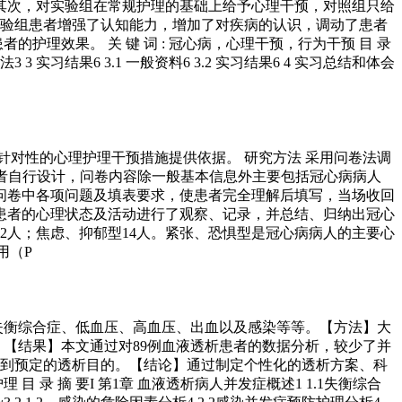
估；其次，对实验组在常规护理的基础上给予心理干预，对照组只给
，实验组患者增强了认知能力，增加了对疾病的认识，调动了患者
理效果。 关 键 词 : 冠心病，心理干预，行为干预 目 录
 3 实习结果6 3.1 一般资料6 3.2 实习结果6 4 实习总结和体会
订针对性的心理护理干预措施提供依据。 研究方法 采用问卷法调
问卷由研究者自行设计，问卷内容除一般基本信息外主要包括冠心病病人
问卷中各项问题及填表要求，使患者完全理解后填写，当场收回
病患者的心理状态及活动进行了观察、记录，并总结、归纳出冠心
2人；焦虑、抑郁型14人。紧张、恐惧型是冠心病病人的主要心
用（P
括失衡综合症、低血压、高血压、出血以及感染等等。【方法】大
【结果】本文通过对89例血液透析患者的数据分析，较少了并
到预定的透析目的。【结论】通过制定个性化的透析方案、科
 摘 要I 第1章 血液透析病人并发症概述1 1.1失衡综合