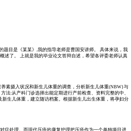
文的题目是《某某》,我的指导老师是曹国安讲师。 具体来说，我
要概述了。 上就是我的毕业论文答辩自述，希望各评委老师认真
食营养素摄入状况和新生儿体重的调查，分析新生儿体重(NBW}与
 方法:从产科门诊选择出能定期进行产前检查、资料完整的中、
量及新生儿体重，建立随访档案。根据新生儿出生体重，将孕妇分
创面的对症处理。而现代压疮的康复护理把压疮作为一个单独项目进