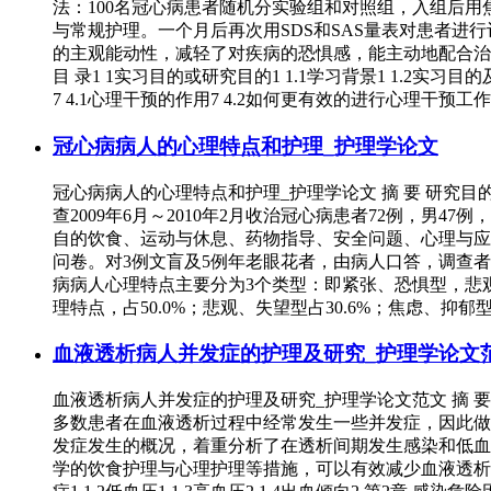
法：100名冠心病患者随机分实验组和对照组，入组后用焦
与常规护理。一个月后再次用SDS和SAS量表对患者
的主观能动性，减轻了对疾病的恐惧感，能主动地配合治疗和
目 录1 1实习目的或研究目的1 1.1学习背景1 1.2实习目的及
7 4.1心理干预的作用7 4.2如何更有效的进行心理干预工作7 
冠心病病人的心理特点和护理_护理学论文
冠心病病人的心理特点和护理_护理学论文 摘 要 研究
查2009年6月～2010年2月收治冠心病患者72例，男4
自的饮食、运动与休息、药物指导、安全问题、心理与应
问卷。对3例文盲及5例年老眼花者，由病人口答，调查者
病病人心理特点主要分为3个类型：即紧张、恐惧型，悲观
理特点，占50.0%；悲观、失望型占30.6%；焦虑、抑
血液透析病人并发症的护理及研究_护理学论文
血液透析病人并发症的护理及研究_护理学论文范文 摘
多数患者在血液透析过程中经常发生一些并发症，因此做
发症发生的概况，着重分析了在透析间期发生感染和低血
学的饮食护理与心理护理等措施，可以有效减少血液透析并发