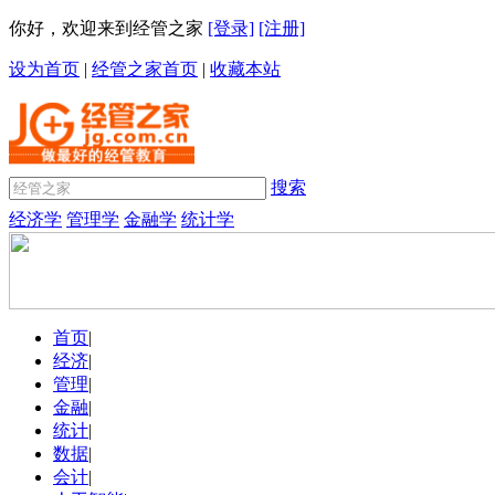
你好，欢迎来到经管之家
[登录]
[注册]
设为首页
|
经管之家首页
|
收藏本站
搜索
经济学
管理学
金融学
统计学
首页
|
经济
|
管理
|
金融
|
统计
|
数据
|
会计
|