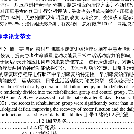
，对压疮进行合理的分期，制定相应的治疗方案并不断修改完善。 方
对压疮患者的伤口进行分析评估，采取有效措施去除影响压疮愈
照组34例，无效(创面没有明显的改变或者变大、变深或者是渗出
85.2%；治疗组无效0例，有效4例，总有效率100%。两组总有
理学论文范文
文 摘 要 目的 探讨早期基本康复训练治疗对脑卒中患者运动
恢复，提高患者生命质量运动功能及日常生活活动能力的影响。 方
于病后9天开始应用简单的康复护理方法，进行床边治疗。对照
治疗后两组的神经功能缺损评分、肢体运动功能评定、日常生活活动
以简单的康复医疗程序进行脑卒中早期康复的特定性，早期康复治
生活活动能力 论文类型：类实验研究 Clinical observation of e
 effect of early general rehabilitation therapy on the deficits of neuro
re randomly divided into the rehabilitation group and control group . The
MA and ADL were assessed in all the patients after 35 days. Results:
）, the scores in rehabilitation group were significantly better than
urlolgical deficit, improving the recovery of motor function and the da
otor function ，activities of daily life abilities 目 录 1 绪论1 2研究设
……...…….1 2.1研究对象………………………………………
…..1 2.2.1研究设计………………………………………………
.3 2.2.2.1功能训练…………………………………………………