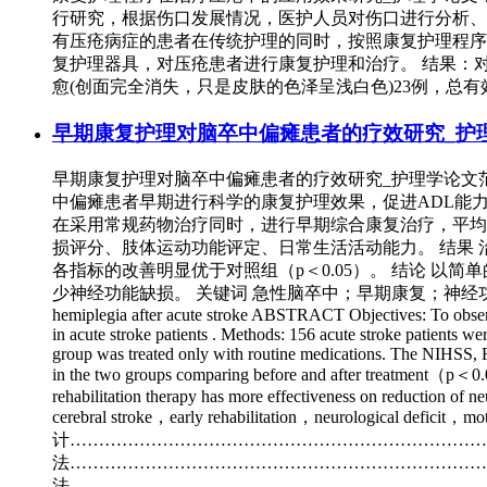
行研究，根据伤口发展情况，医护人员对伤口进行分析、评估
有压疮病症的患者在传统护理的同时，按照康复护理程序
复护理器具，对压疮患者进行康复护理和治疗。 结果：对
愈(创面完全消失，只是皮肤的色泽呈浅白色)23例，总有效率
早期康复护理对脑卒中偏瘫患者的疗效研究_护
早期康复护理对脑卒中偏瘫患者的疗效研究_护理学论文范
中偏瘫患者早期进行科学的康复护理效果，促进ADL能力
在采用常规药物治疗同时，进行早期综合康复治疗，平均
损评分、肢体运动功能评定、日常生活活动能力。 结果 
各指标的改善明显优于对照组（p＜0.05）。 结论 
少神经功能缺损。 关键词 急性脑卒中；早期康复；神经功能缺损；运动功能；日常
hemiplegia after acute stroke ABSTRACT Objectives: To observe the
in acute stroke patients . Methods: 156 acute stroke patients we
group was treated only with routine medications. The NIHSS, F
in the two groups comparing before and after treatment（p＜0.05
rehabilitation therapy has more effectiveness on reduction of ne
cerebral stroke，early rehabilitation，neurological deficit，m
计………………………………………………………………………
法…………………………………………………………………………
法………………………………………………………………………….