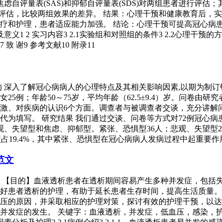
虑自评量表(SAS)和抑郁自评量表(SDS)对两组患者进行评
进行评估，比较两组效果的差异。 结果：心理干预和健康教育后
护理，患者适应能力加强。 结论：心理干预可提高冠心病患者的护
意义1 2 实习内容3 2.1实验组和对照组的条件3 2.2心理干预的方法3
致 谢9 参考文献10 附录11
目的 深入了解冠心病病人的心理特点及其相关影响因素,以期为制
7例，女25例；年龄50～75岁，平均年龄（62.5±9.4）岁。
激、对疾病的认识6个方面。调查者与被调查者交谈，充分讲解
代为填写。 研究结果 我们通过交谈、问卷等方式对72例冠心
、失望型和焦虑、抑郁型。紧张、恐惧型36人；悲观、失望型2
郁型占19.4%，其中紧张、恐惧型在冠心病病人发病过程中起重要作
范文
 要 【目的】血液透析患者在透析期间容易产生多种并发症，包
好患者透析的护理，有助于延长患者生存时间，提高生活质量。 
压的原因，并采取相应的护理对策，探讨有效的护理干预，以达
症的发生。 关键字：血液透析，并发症，低血压，感染，护理 目 录