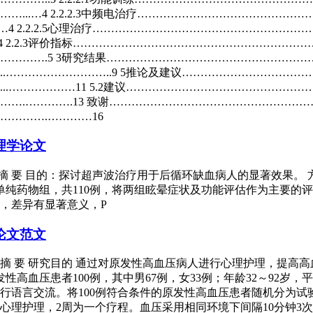
…4 2.2.2.3中频电治疗…………………………………………………
2.2.2.5心理治疗……………………………………………………………
2.2.3评价指标……………………………………………………………
……….5 3研究结果…………………………………………………
……………………..9 5推论及建议…………………………………
………………11 5.2建议………………………………………………
….………….13 致谢…………………………………………………
……….…………16
理学论文
摘 要 目的：探讨超声波治疗用于后循环缺血病人的显著效果。 
单纯药物组，共110例，将两组眩晕症状及功能评估作为主要的
，差异有显著意义，P
论文范文
摘 要 研究目的 通过对原发性高血压病人进行心理护理，提高
原发性高血压患者100例，其中男67例，女33例；年龄32～92岁，
语言交流。将100例符合条件的原发性高血压患者随机分为试验
心理护理，2周为一个疗程。血压采用相同环境下间隔10分钟3