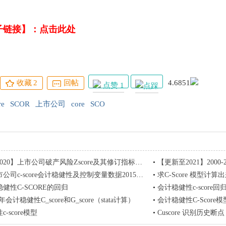
子链接】：
点击此处
收藏
2
回帖
4.6851
点赞 1
re
SCOR
上市公司
core
SCO
20】上市公司破产风险Zscore及其修订指标（代码+数据）
•
【更新至2021】2000-2021
c-score会计稳健性及控制变量数据2015-2019实证数据
•
求C-Score 模型计
健性C-SCORE的回归
•
会计稳健性c-score回
21年会计稳健性C_score和G_score（stata计算）
•
会计稳健性C-Score模
-score模型
•
Cuscore 识别历史断点