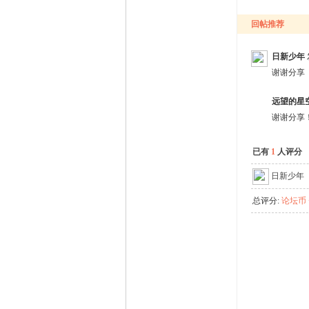
回帖推荐
日新少年
谢谢分享
远望的星
谢谢分享
已有
1
人评分
日新少年
总评分:
论坛币 +