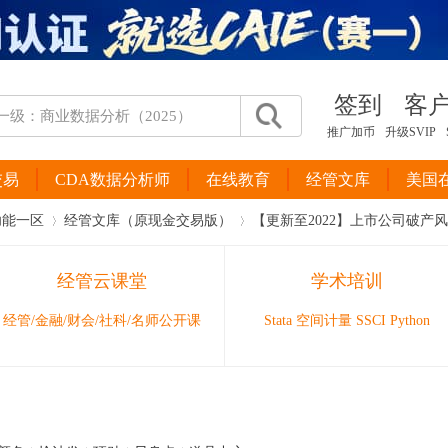
签到
客
推广加币
升级SVIP
交易
CDA数据分析师
在线教育
经管文库
美国
功能一区
经管文库（原现金交易版）
【更新至2022】上市公司破产风险Z
经管云课堂
学术培训
›
›
经管/金融/财会/社科/名师公开课
Stata 空间计量 SSCI Python