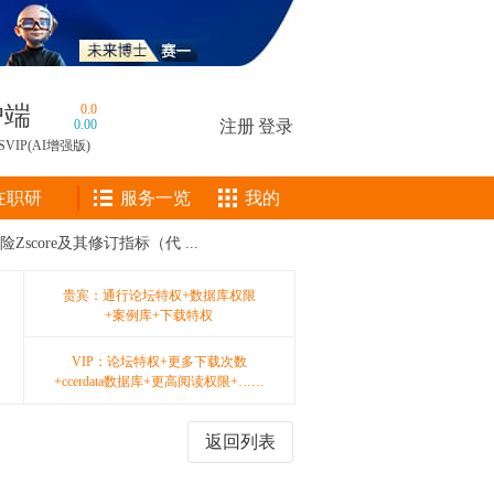
户端
0.0
0.00
注册
|
登录
SVIP(AI增强版)
在职研
服务一览
我的
score及其修订指标（代 ...
贵宾：通行论坛特权+数据库权限
+案例库+下载特权
VIP：论坛特权+更多下载次数
+ccerdata数据库+更高阅读权限+……
返回列表