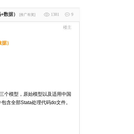
码+数据）
1381
9
[推广有奖]
楼主
数据）
共涵盖三个模型，原始模型以及适用中国
包含全部Stata处理代码do文件。