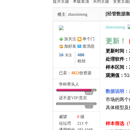
提升主题
|
本版置顶
|
关闭主题
|
变更主题
[经管数据集
楼主:
zhaozimeng
管
zhaozimeng
加关注
串个门
更新！
加好友
发消息
更新时间：
16
486
关注
处理软件：
粉丝
样本区间：
已卖：
4822
份资源
之
观测值：
51
学科带头人
数据说明：
87%
还不是
VIP
/
贵宾
市场的两个
-
具体模型及
威望
0
级
样本筛选（
论坛币
213 个
通用积分
182.4168