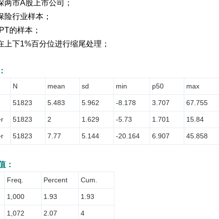
沪深两市A股上市公司；
保险行业样本；
PT的样本；
在上下1%百分位进行缩尾处理；
：
N
mean
sd
min
p50
max
51823
5.483
5.962
-8.178
3.707
67.755
r
51823
2
1.629
-5.73
1.701
15.84
r
51823
7.77
5.144
-20.164
6.907
45.858
值：
Freq.
Percent
Cum.
1,000
1.93
1.93
1,072
2.07
4