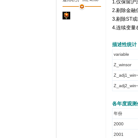
1.仅保留
家
学术水平
60 点
2.
剔除金融
热心指数
63 点
3.剔除ST
或
信用等级
56 点
4.
连续变量
经验
15319 点
帖子
2253
精华
1
描述性统计
在线时间
2548 小时
variable
注册时间
2019-3-22
最后登录
2026-8-2
Z_winsor
Z_adj1_win~
Z_adj2_win~
各年度观测
年份
2000
2001