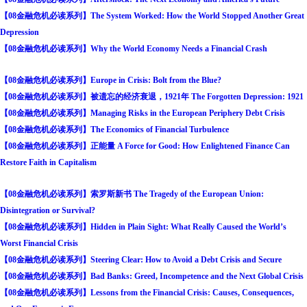
【08金融危机必读系列】The System Worked: How the World Stopped Another Great
Depression
【08金融危机必读系列】Why the World Economy Needs a Financial Crash
【08金融危机必读系列】Europe in Crisis: Bolt from the Blue?
【08金融危机必读系列】被遗忘的经济衰退，1921年 The Forgotten Depression: 1921
【08金融危机必读系列】Managing Risks in the European Periphery Debt Crisis
【08金融危机必读系列】The Economics of Financial Turbulence
【08金融危机必读系列】正能量 A Force for Good: How Enlightened Finance Can
Restore Faith in Capitalism
【08金融危机必读系列】索罗斯新书 The Tragedy of the European Union:
Disintegration or Survival?
【08金融危机必读系列】Hidden in Plain Sight: What Really Caused the World’s
Worst Financial Crisis
【08金融危机必读系列】Steering Clear: How to Avoid a Debt Crisis and Secure
【08金融危机必读系列】Bad Banks: Greed, Incompetence and the Next Global Crisis
【08金融危机必读系列】Lessons from the Financial Crisis: Causes, Consequences,