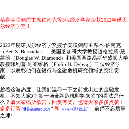
恭喜美联储前主席伯南克等3位经济学家荣获2022年诺贝
尔经济学奖！
2022年度诺贝尔经济学奖授予美联储前主席本·伯南克
（Ben S. Bernanke）、美国芝加哥大学教授道格拉斯·戴
蒙德（Douglas W. Diamond）和美国圣路易斯华盛顿大学
教授菲利普·迪布维格（Philip H. Dybvig）三位经济学
家，以表彰他们在银行与金融危机研究领域的突出贡
献。
趁着这波热度，让我们温习一下之前发出过的金融危
机。不知大家对“新一场金融危机即将来临”的看法是什
么？
请大家畅所欲言，回复有奖
。
也请大家多多点赞！
多多订阅
“
”
和
“
”，前师不忘后事
世界金融危机文库
wwqqer系列汇总
之师!