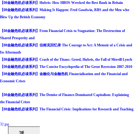
【08金融危机必读系列】Hubris: How HBOS Wrecked the Best Bank in Britain
【08金融危机必读系列】Making It Happen: Fred Goodwin, RBS and the Men who
Blew Up the British Economy
【08金融危机必读系列】From Financial Crisis to Stagnation: The Destruction of
Shared Prosperity and
【08金融危机必读系列】伯南克回忆录 The Courage to Act: A Memoir of a Crisis and
Its Aftermath
【08金融危机必读系列】Crash of the Titans: Greed, Hubris, the Fall of Merrill Lynch
【08金融危机必读系列】The Concise Encyclopedia of The Great Recession 2007-2010
【08金融危机必读系列】金融化与金融危机 Financialisation and the Financial and
Economic Crises
【08金融危机必读系列】The Demise of Finance-Dominated Capitalism: Explaining
the Financial Crises
【08金融危机必读系列】The Financial Crisis: Implications for Research and Teaching
32.jpg