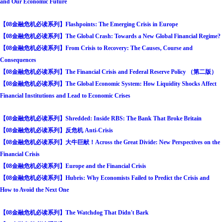
and Our Economic Future
【08金融危机必读系列】Flashpoints: The Emerging Crisis in Europe
【08金融危机必读系列】The Global Crash: Towards a New Global Financial Regime?
【08金融危机必读系列】From Crisis to Recovery: The Causes, Course and
Consequences
【08金融危机必读系列】The Financial Crisis and Federal Reserve Policy （第二版）
【08金融危机必读系列】The Global Economic System: How Liquidity Shocks Affect
Financial Institutions and Lead to Economic Crises
【08金融危机必读系列】Shredded: Inside RBS: The Bank That Broke Britain
【08金融危机必读系列】反危机 Anti-Crisis
【08金融危机必读系列】大牛巨献！Across the Great Divide: New Perspectives on the
Financial Crisis
【08金融危机必读系列】Europe and the Financial Crisis
【08金融危机必读系列】Hubris: Why Economists Failed to Predict the Crisis and
How to Avoid the Next One
【08金融危机必读系列】The Watchdog That Didn't Bark