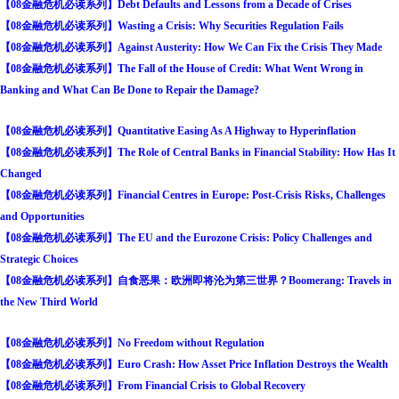
【08金融危机必读系列】Debt Defaults and Lessons from a Decade of Crises
【08金融危机必读系列】Wasting a Crisis: Why Securities Regulation Fails
【08金融危机必读系列】Against Austerity: How We Can Fix the Crisis They Made
【08金融危机必读系列】The Fall of the House of Credit: What Went Wrong in
Banking and What Can Be Done to Repair the Damage?
【08金融危机必读系列】Quantitative Easing As A Highway to Hyperinflation
【08金融危机必读系列】The Role of Central Banks in Financial Stability: How Has It
Changed
【08金融危机必读系列】Financial Centres in Europe: Post-Crisis Risks, Challenges
and Opportunities
【08金融危机必读系列】The EU and the Eurozone Crisis: Policy Challenges and
Strategic Choices
【08金融危机必读系列】自食恶果：欧洲即将沦为第三世界？Boomerang: Travels in
the New Third World
【08金融危机必读系列】No Freedom without Regulation
【08金融危机必读系列】Euro Crash: How Asset Price Inflation Destroys the Wealth
【08金融危机必读系列】From Financial Crisis to Global Recovery