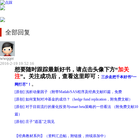
全部回复
wwqqer
2016-2-19 19:52:16
想要随时跟踪最新好书，请点击头像下方“
加关
注
”。
关注成功后，查看这里即可：
三步走把千本好书“一
。
网打尽”！
[原创] 浅析动量因子（附带Matlab/SAS程序及经典文献85篇，免费
[原创] 如何复制对冲基金的成功？（hedge fund replication，附免费文献）
[原创] 对于目前流行的量化投资与smart beta策略的一些看法 （附免费文献10
篇）
[原创] 庄子“逍遥”之我见
【经典教材系列】（资料汇总帖，附链接，持续添加中）