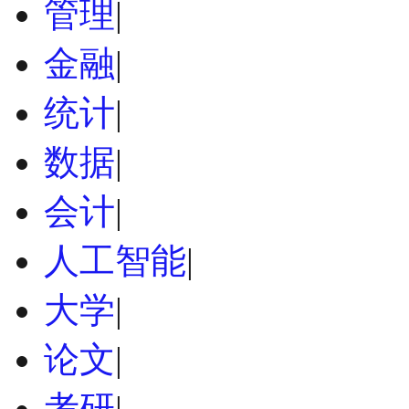
管理
|
金融
|
统计
|
数据
|
会计
|
人工智能
|
大学
|
论文
|
考研
|